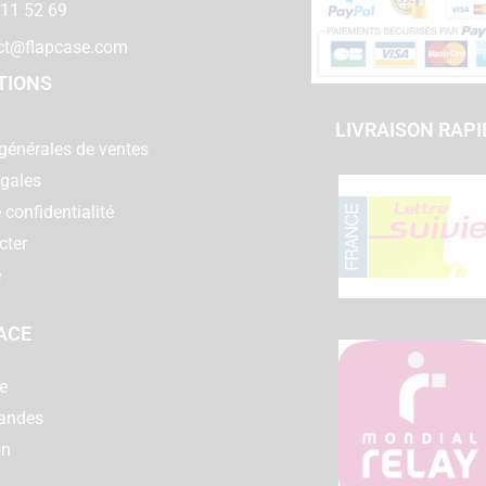
 11 52 69
ct@flapcase.com
TIONS
LIVRAISON RAPI
générales de ventes
égales
 confidentialité
cter
e
ACE
e
andes
on