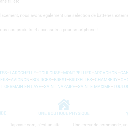
ns fil, etc.
éplacement, nous avons également une sélection de batteries exter
r tous nos produits et accessoires pour smartphone !
TES
–
LAROCHELLE
–
TOULOUSE
–
MONTPELLIER
–
ARCACHON
–
CA
ERS
–
AVIGNON
–
BOURGES
–
BREST
–
BRUXELLES
–
CHAMBERY
–
CH
NT GERMAIN EN LAYE
–
SAINT NAZAIRE
–
SAINTE MAXIME
–
TOULO
IDE
UNE BOUTIQUE PHYSIQUE
R
flapcase.com, c’est un site
Une erreur de commande, un