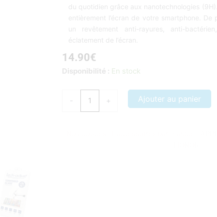
du quotidien grâce aux nanotechnologies (9H). 
entièrement l’écran de votre smartphone. De pl
un revêtement anti-rayures, anti-bactérien
éclatement de l’écran.
14.90
€
quantité
Disponibilité :
En stock
de
Protection
Ajouter au panier
-
+
écran
verre
trempé
Nos coques et accessoires par marque :
APP
intégral
HONOR
iPhone
X/XS