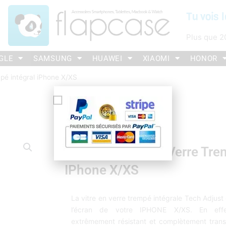
Tu vois l
Plus que
2
GLE
SAMSUNG
HUAWEI
XIAOMI
HONOR
mpé intégral iPhone X/XS
Protection Écran Verre Tre
IPhone X/XS
La vitre en verre trempé intégrale Tech Adjust 
l’écran de votre IPHONE X/XS. En effe
extrêmement résistant et complètement transp