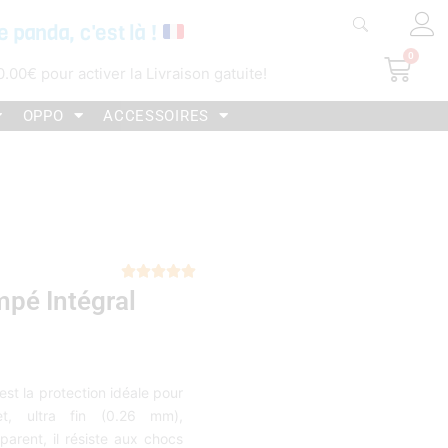
e panda, c'est là !
0
Pani
0.00
€
pour activer la Livraison gatuite!
OPPO
ACCESSOIRES
Noté





mpé Intégral
5
sur
5
est la protection idéale pour
t, ultra fin (0.26 mm),
arent, il résiste aux chocs