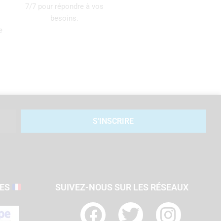
7/7 pour répondre à vos
besoins.
e
S'INSCRIRE
SES
SUIVEZ-NOUS SUR LES RÉSEAUX
F
T
I