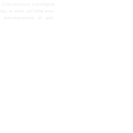
C’est pourquoi, il protégera
us, le verre est traité avec
, anti-empreintes et anti-
LE
–
SAMSUNG
–
XIAOMI
–