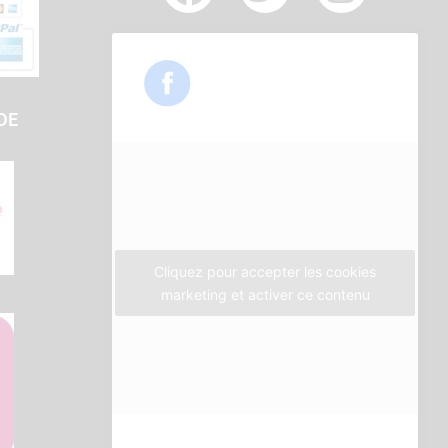
a
w
n
c
i
s
e
t
t
b
t
a
DE
o
e
g
o
r
r
k
a
m
Cliquez pour accepter les cookies
marketing et activer ce contenu