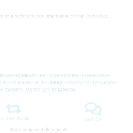
nes pour recharger votre smartphone où que vous soyez.
NNES
–
CHAMBRAY LES TOURS
–
MARSEILLE
–
RENNES
–
OLET
–
LE MANS
–
LILLE
–
LIMOGE
–
MACON
–
METZ
–
NANCY
–
N
–
VANNES
–
MARSEILLE
–
BESANCON
ETOUR FACILE
SAV 7/7
Notre équipe est disponnible