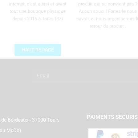
internet, c’est aussi et avant
produit qui ne convient pas ?
tout une boutique physique
Aucun souci ! Faites le nous
depuis 2015 à Tours (37)
savoir, et nous organiserons l
retour du produit .
HAUT DE PAGE
Email
PAIMENTS SECURI
 de Bordeaux - 37000 Tours
 au McDo)