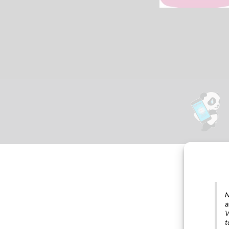
N
a
V
t