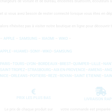
chargeurs de voiture et de bureau, enceintes bluetooth, écouteurs sa
et si vous avez besoin de rester connecté lorsque vous êtes en d
alors n’hésitez pas à visiter notre boutique en ligne pour découvri
–
APPLE
–
SAMSUNG
–
XIAOMI
–
WIKO
–
APPLE
–
HUAWEI
–
SONY
–
WIKO
–
SAMSUNG
PARIS
–
TOURS
–
LYON
–
BORDEAUX
–
BREST
–
QUIMPER
–
LILLE
–
NAN
SAINT-TROPEZ
–
STRASBOURG
–
AIX-EN-PROVENCE
–
AMIENS
–
ANG
NICE
–
ORLEANS
–
POITIERS
–
REZE
–
ROYAN
–
SAINT ETIENNE
–
SAI
PRIX LES PLUS BAS
LIVRAISON RAP
Le prix de chaque produit sur
votre commande est preparée