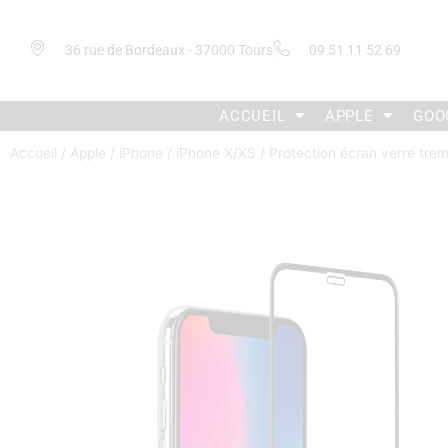
36 rue de Bordeaux - 37000 Tours
09 51 11 52 69
ACCUEIL
APPLE
GOO
Accueil
/
Apple
/
iPhone
/
iPhone X/XS
/ Protection écran verre tre