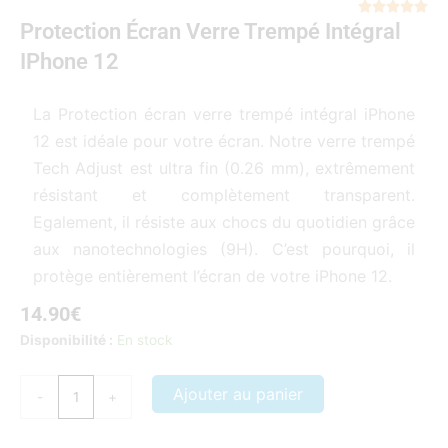
Not





Protection Écran Verre Trempé Intégral
5
sur
IPhone 12
5
La Protection écran verre trempé intégral iPhone
12 est idéale pour votre écran. Notre verre trempé
Tech Adjust est ultra fin (0.26 mm), extrêmement
résistant et complètement transparent.
Egalement, il résiste aux chocs du quotidien grâce
aux nanotechnologies (9H). C’est pourquoi, il
protège entièrement l’écran de votre iPhone 12.
14.90
€
quantité
Disponibilité :
En stock
de
Protection
Ajouter au panier
-
+
écran
verre