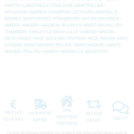
NANTES
–
LAROCHELLE
–
TOULOUSE
–
MONTPELLIER
–
ARCACHON
–
CANNES
–
CHAMBRAY LES TOURS
–
MARSEILLE
–
RENNES
–
SAINT-TROPEZ
–
STRASBOURG
–
AIX-EN-PROVENCE
–
AMIENS
–
ANGERS
–
AVIGNON
–
BOURGES
–
BREST
–
BRUXELLES
–
CHAMBERY
–
CHOLET
–
LE MANS
–
LILLE
–
LIMOGE
–
MACON
–
METZ
–
NANCY
–
NICE
–
ORLEANS
–
POITIERS
–
REZE
–
ROYAN
–
SAINT
ETIENNE
–
SAINT GERMAIN EN LAYE
–
SAINT NAZAIRE
–
SAINTE
MAXIME
–
TOULON
–
VANNES
–
MARSEILLE
–
BESANCON
UNE
PRIX LES
LIVRAISON
RETOUR
BOUTIQUE
SAV 7/7
PLUS BAS
RAPIDE
FACILE
PHYSIQUE
Le prix de chaque produit sur le site à été négocié en direct avec le