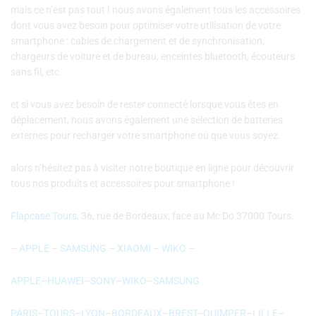
mais ce n’est pas tout ! nous avons également tous les accessoires
dont vous avez besoin pour optimiser votre utilisation de votre
smartphone : cables de chargement et de synchronisation,
chargeurs de voiture et de bureau, enceintes bluetooth, écouteurs
sans fil, etc.
et si vous avez besoin de rester connecté lorsque vous êtes en
déplacement, nous avons également une sélection de batteries
externes pour recharger votre smartphone où que vous soyez.
alors n’hésitez pas à visiter notre boutique en ligne pour découvrir
tous nos produits et accessoires pour smartphone !
Flapcase Tours,
36, rue de Bordeaux, face au Mc Do 37000 Tours.
–
APPLE
–
SAMSUNG
–
XIAOMI
–
WIKO
–
APPLE
–
HUAWEI
–
SONY
–
WIKO
–
SAMSUNG
PARIS
–
TOURS
–
LYON
–
BORDEAUX
–
BREST
–
QUIMPER
–
LILLE
–