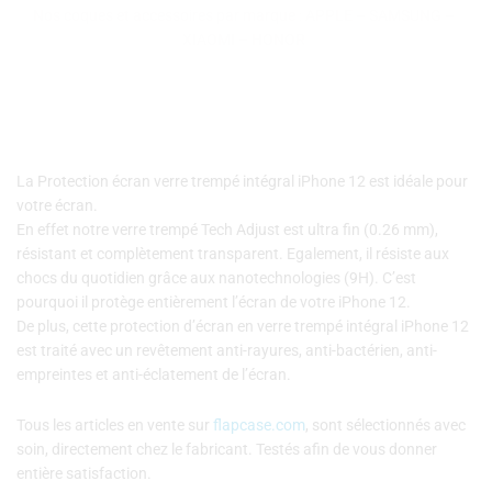
trempé
Nos coques et accessoires par marque :
APPLE
–
SAMSUNG
–
intégral
XIAOMI
–
HONOR
iPhone
12
La Protection écran verre trempé intégral iPhone 12 est idéale pour
votre écran.
En effet notre verre trempé Tech Adjust est ultra fin (0.26 mm),
résistant et complètement transparent. Egalement, il résiste aux
chocs du quotidien grâce aux nanotechnologies (9H). C’est
pourquoi il protège entièrement l’écran de votre iPhone 12.
De plus, cette protection d’écran en verre trempé intégral iPhone 12
est traité avec un revêtement anti-rayures, anti-bactérien, anti-
empreintes et anti-éclatement de l’écran.
Tous les articles en vente sur
flapcase.com
, sont sélectionnés avec
soin, directement chez le fabricant. Testés afin de vous donner
entière satisfaction.