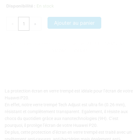
quantité
Disponibilité :
En stock
de
Protection
Ajouter au panier
-
+
écran
verre
trempé
Nos coques et accessoires par marque :
APPLE
–
SAMSUNG
–
Huawei
XIAOMI
–
HONOR
P20
La protection écran en verre trempé est idéale pour l’écran de votre
Huawei P20.
En effet, notre verre trempé Tech Adjust est ultra fin (0.26 mm),
résistant et complètement transparent. Egalement, il résiste aux
chocs du quotidien grâce aux nanotechnologies (9H). C’est
pourquoi, il protège l’écran de votre Huawei P20.
De plus, cette protection d’écran en verre trempé est traité avec un
revêtement anti-rayures, anti-bactérien mais également anti-