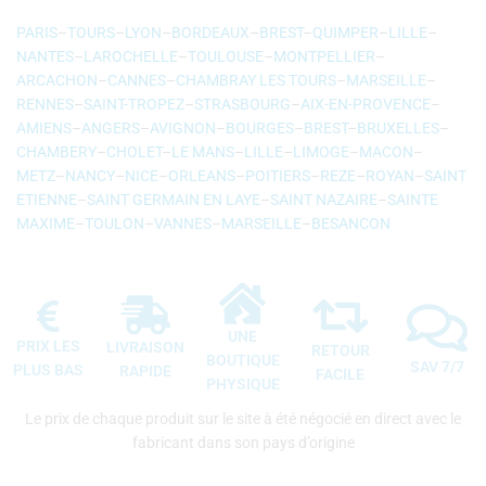
PARIS
–
TOURS
–
LYON
–
BORDEAUX
–
BREST
–
QUIMPER
–
LILLE
–
NANTES
–
LAROCHELLE
–
TOULOUSE
–
MONTPELLIER
–
ARCACHON
–
CANNES
–
CHAMBRAY LES TOURS
–
MARSEILLE
–
RENNES
–
SAINT-TROPEZ
–
STRASBOURG
–
AIX-EN-PROVENCE
–
AMIENS
–
ANGERS
–
AVIGNON
–
BOURGES
–
BREST
–
BRUXELLES
–
CHAMBERY
–
CHOLET
–
LE MANS
–
LILLE
–
LIMOGE
–
MACON
–
METZ
–
NANCY
–
NICE
–
ORLEANS
–
POITIERS
–
REZE
–
ROYAN
–
SAINT
ETIENNE
–
SAINT GERMAIN EN LAYE
–
SAINT NAZAIRE
–
SAINTE
MAXIME
–
TOULON
–
VANNES
–
MARSEILLE
–
BESANCON
UNE
PRIX LES
LIVRAISON
RETOUR
BOUTIQUE
SAV 7/7
PLUS BAS
RAPIDE
FACILE
PHYSIQUE
Le prix de chaque produit sur le site à été négocié en direct avec le
fabricant dans son pays d’origine