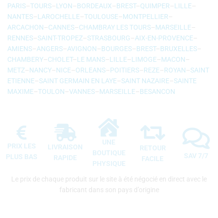
PARIS
–
TOURS
–
LYON
–
BORDEAUX
–
BREST
–
QUIMPER
–
LILLE
–
NANTES
–
LAROCHELLE
–
TOULOUSE
–
MONTPELLIER
–
ARCACHON
–
CANNES
–
CHAMBRAY LES TOURS
–
MARSEILLE
–
RENNES
–
SAINT-TROPEZ
–
STRASBOURG
–
AIX-EN-PROVENCE
–
AMIENS
–
ANGERS
–
AVIGNON
–
BOURGES
–
BREST
–
BRUXELLES
–
CHAMBERY
–
CHOLET
–
LE MANS
–
LILLE
–
LIMOGE
–
MACON
–
METZ
–
NANCY
–
NICE
–
ORLEANS
–
POITIERS
–
REZE
–
ROYAN
–
SAINT
ETIENNE
–
SAINT GERMAIN EN LAYE
–
SAINT NAZAIRE
–
SAINTE
MAXIME
–
TOULON
–
VANNES
–
MARSEILLE
–
BESANCON
UNE
PRIX LES
LIVRAISON
RETOUR
BOUTIQUE
SAV 7/7
PLUS BAS
RAPIDE
FACILE
PHYSIQUE
Le prix de chaque produit sur le site à été négocié en direct avec le
fabricant dans son pays d’origine