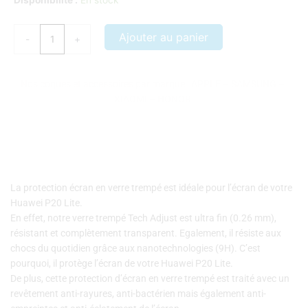
Disponibilité :
En stock
de
Protection
Ajouter au panier
-
+
écran
verre
trempé
Nos coques et accessoires par marque :
APPLE
–
SAMSUNG
–
Huawei
XIAOMI
–
HONOR
P20
Lite
La protection écran en verre trempé est idéale pour l’écran de votre
Huawei P20 Lite.
En effet, notre verre trempé Tech Adjust est ultra fin (0.26 mm),
résistant et complètement transparent. Egalement, il résiste aux
chocs du quotidien grâce aux nanotechnologies (9H). C’est
pourquoi, il protège l’écran de votre Huawei P20 Lite.
De plus, cette protection d’écran en verre trempé est traité avec un
revêtement anti-rayures, anti-bactérien mais également anti-