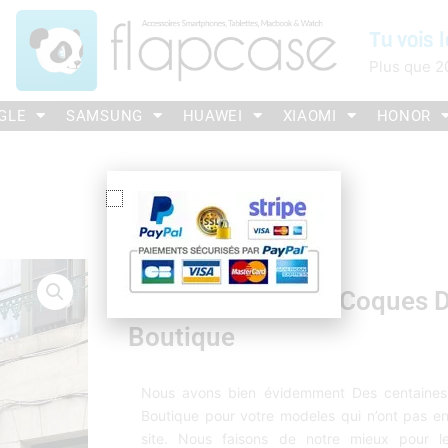
Tu vois l
Plus que
2
GLE
SAMSUNG
HUAWEI
XIAOMI
HONOR
Des Centaines De Coques D
Boutique
Nous avons bien évidemment Des centaines
Boutique pour votre modeles qui n’ont pas en
site. Nous faisons de notre mieux pour le