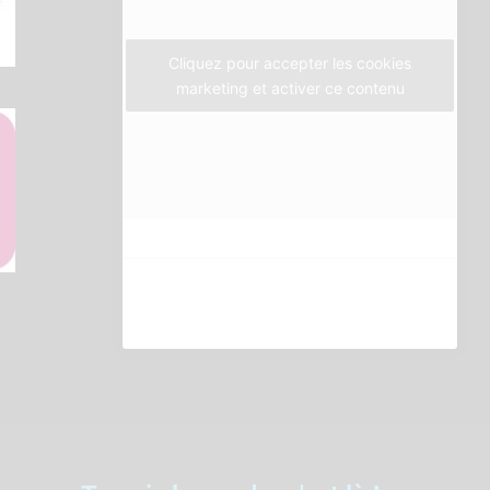
k
a
m
Cliquez pour accepter les cookies
marketing et activer ce contenu