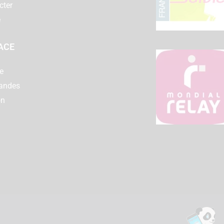
cter
e
ACE
e
andes
on