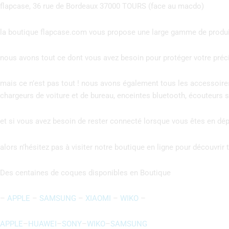
flapcase, 36 rue de Bordeaux 37000 TOURS (face au macdo)
la boutique flapcase.com vous propose une large gamme de produit
nous avons tout ce dont vous avez besoin pour protéger votre précie
mais ce n’est pas tout ! nous avons également tous les accessoire
chargeurs de voiture et de bureau, enceintes bluetooth, écouteurs sa
et si vous avez besoin de rester connecté lorsque vous êtes en d
alors n’hésitez pas à visiter notre boutique en ligne pour découvri
Des centaines de coques disponibles en Boutique
–
APPLE
–
SAMSUNG
–
XIAOMI
–
WIKO
–
APPLE
–
HUAWEI
–
SONY
–
WIKO
–
SAMSUNG