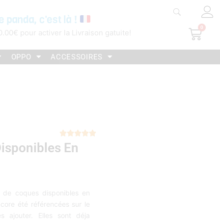
e panda, c'est là !
0
Pani
0.00
€
pour activer la Livraison gatuite!
OPPO
ACCESSOIRES
Noté





isponibles En
5
sur
5
 de coques disponibles en
core été référencées sur le
s ajouter. Elles sont déja