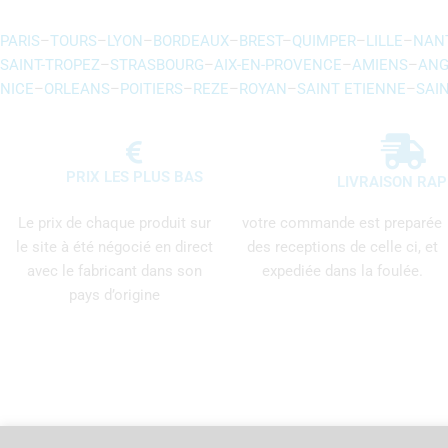
PARIS
–
TOURS
–
LYON
–
BORDEAUX
–
BREST
–
QUIMPER
–
LILLE
–
NAN
SAINT-TROPEZ
–
STRASBOURG
–
AIX-EN-PROVENCE
–
AMIENS
–
ANG
NICE
–
ORLEANS
–
POITIERS
–
REZE
–
ROYAN
–
SAINT ETIENNE
–
SAI
PRIX LES PLUS BAS
LIVRAISON RAP
Le prix de chaque produit sur
votre commande est preparée
le site à été négocié en direct
des receptions de celle ci, et
avec le fabricant dans son
expediée dans la foulée.
pays d’origine