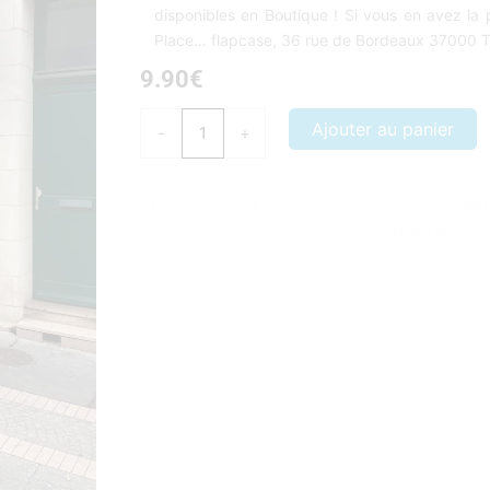
disponibles en Boutique ! Si vous en avez la p
Place… flapcase, 36 rue de Bordeaux 37000 
9.90
€
quantité
Ajouter au panier
-
+
de
Des
centaines
Nos coques et accessoires par marque :
APP
de
HONOR
coques
disponibles
en
Boutique