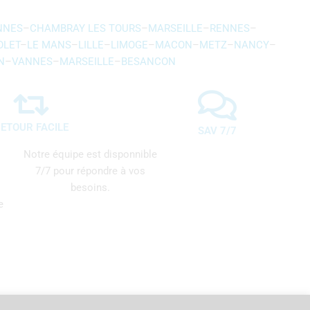
NNES
–
CHAMBRAY LES TOURS
–
MARSEILLE
–
RENNES
–
OLET
–
LE MANS
–
LILLE
–
LIMOGE
–
MACON
–
METZ
–
NANCY
–
N
–
VANNES
–
MARSEILLE
–
BESANCON
ETOUR FACILE
SAV 7/7
Notre équipe est disponnible
7/7 pour répondre à vos
besoins.
e