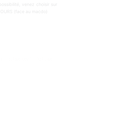
ossibilité, venez choisir sur
TOURS (face au macdo)
LE
–
SAMSUNG
–
XIAOMI
–