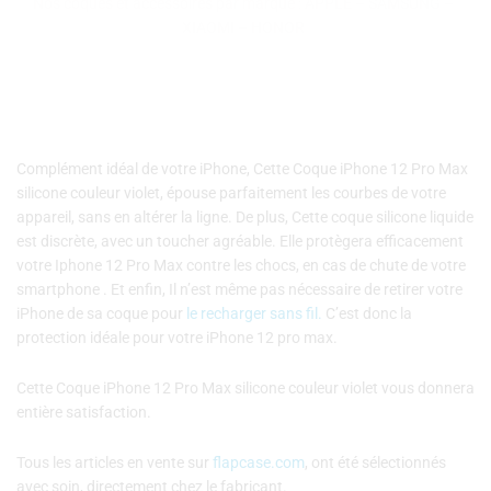
Nos coques et accessoires par marque :
APPLE
–
SAMSUNG
–
Max
XIAOMI
–
HONOR
silicone
couleur
violet
Complément idéal de votre iPhone, Cette Coque iPhone 12 Pro Max
silicone couleur violet, épouse parfaitement les courbes de votre
appareil, sans en altérer la ligne. De plus, Cette coque silicone liquide
est discrète, avec un toucher agréable. Elle protègera efficacement
votre Iphone 12 Pro Max contre les chocs, en cas de chute de votre
smartphone . Et enfin, Il n’est même pas nécessaire de retirer votre
iPhone de sa coque pour
le recharger sans fil.
C’est donc la
protection idéale pour votre iPhone 12 pro max.
Cette Coque iPhone 12 Pro Max silicone couleur violet vous donnera
entière satisfaction.
Tous les articles en vente sur
flapcase.com
, ont été sélectionnés
avec soin, directement chez le fabricant.