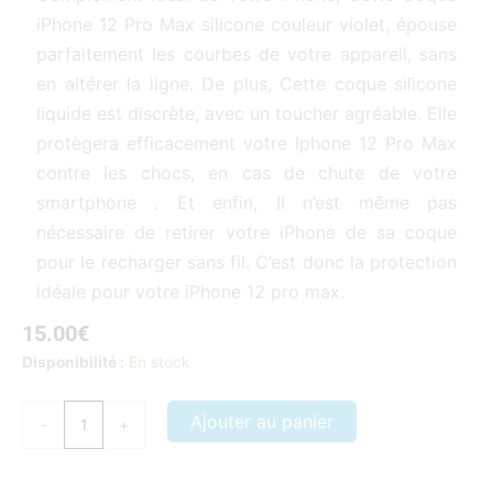
iPhone 12 Pro Max silicone couleur violet, épouse
parfaitement les courbes de votre appareil, sans
en altérer la ligne. De plus, Cette coque silicone
liquide est discrète, avec un toucher agréable. Elle
protègera efficacement votre Iphone 12 Pro Max
contre les chocs, en cas de chute de votre
smartphone . Et enfin, Il n’est même pas
nécessaire de retirer votre iPhone de sa coque
pour le recharger sans fil. C’est donc la protection
idéale pour votre iPhone 12 pro max.
15.00
€
quantité
Disponibilité :
En stock
de
Coque
Ajouter au panier
-
+
iPhone
12
Pro