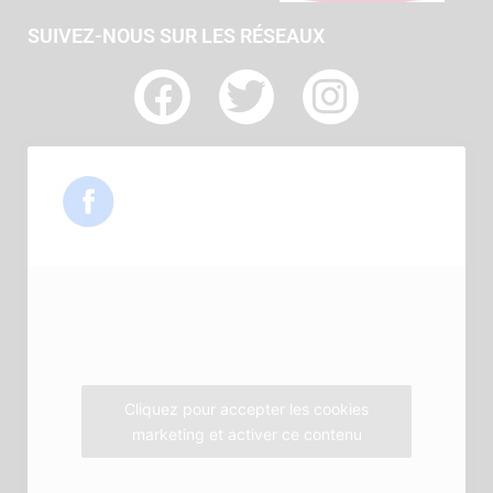
SUIVEZ-NOUS SUR LES RÉSEAUX
F
T
I
a
w
n
c
i
s
e
t
t
b
t
a
o
e
g
o
r
r
k
a
m
Cliquez pour accepter les cookies
marketing et activer ce contenu