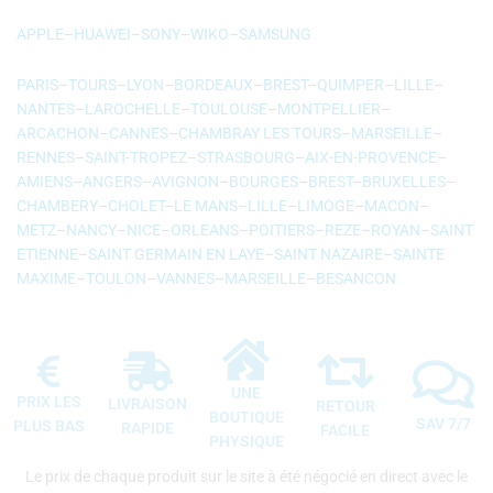
APPLE
–
HUAWEI
–
SONY
–
WIKO
–
SAMSUNG
PARIS
–
TOURS
–
LYON
–
BORDEAUX
–
BREST
–
QUIMPER
–
LILLE
–
NANTES
–
LAROCHELLE
–
TOULOUSE
–
MONTPELLIER
–
ARCACHON
–
CANNES
–
CHAMBRAY LES TOURS
–
MARSEILLE
–
RENNES
–
SAINT-TROPEZ
–
STRASBOURG
–
AIX-EN-PROVENCE
–
AMIENS
–
ANGERS
–
AVIGNON
–
BOURGES
–
BREST
–
BRUXELLES
–
CHAMBERY
–
CHOLET
–
LE MANS
–
LILLE
–
LIMOGE
–
MACON
–
METZ
–
NANCY
–
NICE
–
ORLEANS
–
POITIERS
–
REZE
–
ROYAN
–
SAINT
ETIENNE
–
SAINT GERMAIN EN LAYE
–
SAINT NAZAIRE
–
SAINTE
MAXIME
–
TOULON
–
VANNES
–
MARSEILLE
–
BESANCON
UNE
PRIX LES
LIVRAISON
RETOUR
BOUTIQUE
SAV 7/7
PLUS BAS
RAPIDE
FACILE
PHYSIQUE
Le prix de chaque produit sur le site à été négocié en direct avec le