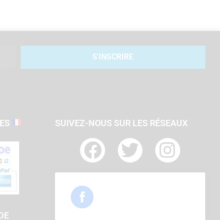
S'INSCRIRE
SES
SUIVEZ-NOUS SUR LES RÉSEAUX
F
T
I
a
w
n
c
i
s
e
t
t
b
t
a
DE