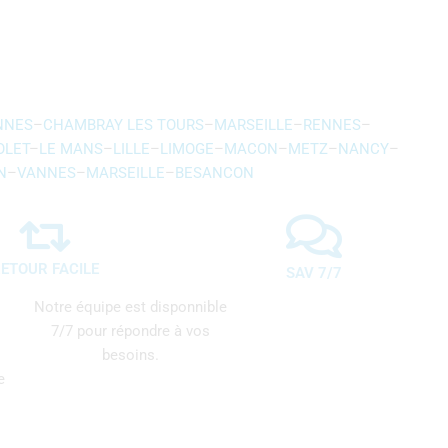
NNES
–
CHAMBRAY LES TOURS
–
MARSEILLE
–
RENNES
–
OLET
–
LE MANS
–
LILLE
–
LIMOGE
–
MACON
–
METZ
–
NANCY
–
N
–
VANNES
–
MARSEILLE
–
BESANCON
ETOUR FACILE
SAV 7/7
Notre équipe est disponnible
7/7 pour répondre à vos
besoins.
e