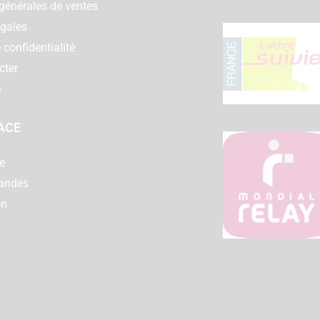
générales de ventes
égales
 confidentialité
cter
e
ACE
e
andes
on