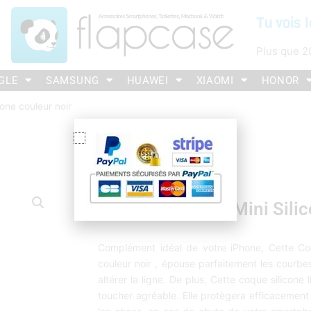
Tu vois l
Plus que
2
GLE
SAMSUNG
HUAWEI
XIAOMI
HONOR
cone couleur noir
Coque IPhone 12 Mini Silic
Complément idéal de votre iPhone, Cette Coq
couleur noir , épouse parfaitement les courbe
altérer la ligne. De plus, Cette coque silicone 
toucher agréable. Elle protègera efficacement