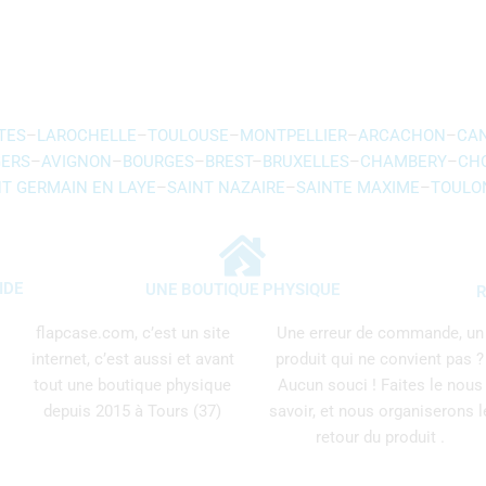
TES
–
LAROCHELLE
–
TOULOUSE
–
MONTPELLIER
–
ARCACHON
–
CA
ERS
–
AVIGNON
–
BOURGES
–
BREST
–
BRUXELLES
–
CHAMBERY
–
CH
NT GERMAIN EN LAYE
–
SAINT NAZAIRE
–
SAINTE MAXIME
–
TOULO
IDE
UNE BOUTIQUE PHYSIQUE
R
flapcase.com, c’est un site
Une erreur de commande, un
internet, c’est aussi et avant
produit qui ne convient pas ?
tout une boutique physique
Aucun souci ! Faites le nous
depuis 2015 à Tours (37)
savoir, et nous organiserons l
retour du produit .