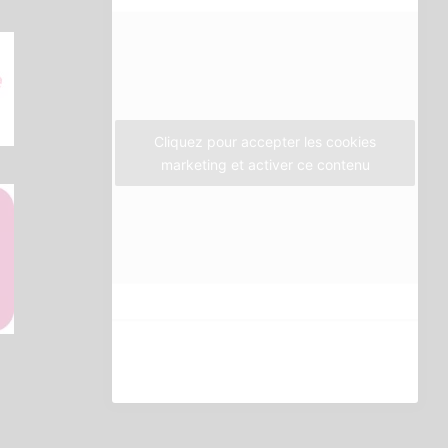
o
e
g
o
r
r
k
a
m
Cliquez pour accepter les cookies
marketing et activer ce contenu