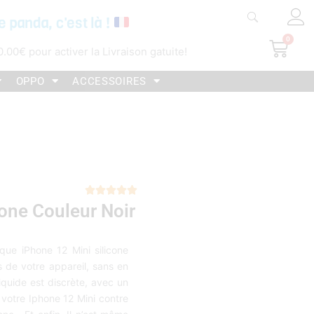
e panda, c'est là !
0
Pani
0.00
€
pour activer la Livraison gatuite!
OPPO
ACCESSOIRES
Noté





one Couleur Noir
5
sur
5
ue iPhone 12 Mini silicone
s de votre appareil, sans en
liquide est discrète, avec un
 votre Iphone 12 Mini contre