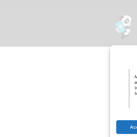
N
a
V
t
Ac