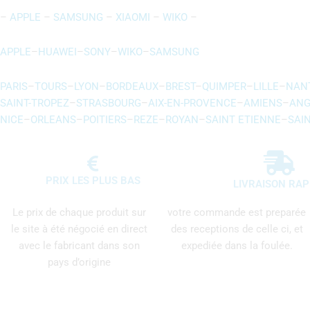
–
APPLE
–
SAMSUNG
–
XIAOMI
–
WIKO
–
APPLE
–
HUAWEI
–
SONY
–
WIKO
–
SAMSUNG
PARIS
–
TOURS
–
LYON
–
BORDEAUX
–
BREST
–
QUIMPER
–
LILLE
–
NAN
SAINT-TROPEZ
–
STRASBOURG
–
AIX-EN-PROVENCE
–
AMIENS
–
ANG
NICE
–
ORLEANS
–
POITIERS
–
REZE
–
ROYAN
–
SAINT ETIENNE
–
SAI
PRIX LES PLUS BAS
LIVRAISON RAP
Le prix de chaque produit sur
votre commande est preparée
le site à été négocié en direct
des receptions de celle ci, et
avec le fabricant dans son
expediée dans la foulée.
pays d’origine