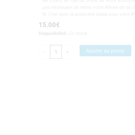
les chocs, en cas de chute de votre smartphon
pas nécessaire de retirer votre iPhone de sa 
fil. C’est donc la protection idéale pour votre i
15.00
€
quantité
Disponibilité :
En stock
de
Coque
Ajouter au panier
-
+
iPhone
12
Mini
Nos coques et accessoires par marque :
APP
silicone
HONOR
couleur
noir