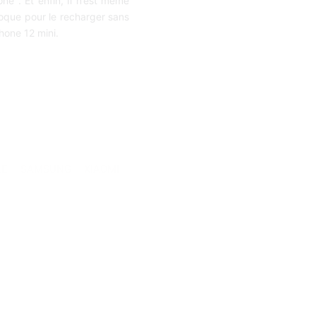
e . Et enfin, Il n’est même
coque pour le recharger sans
Phone 12 mini.
LE
–
SAMSUNG
–
XIAOMI
–