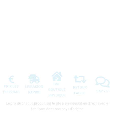
PARIS
–
TOURS
–
LYON
–
BORDEAUX
–
BREST
–
QUIMPER
–
LILLE
–
NANTES
–
LA ROCHELLE
-TOULOUSE-
MONTPELLIER
-ARCACHON-
CANNES
–
CHAMBRAY LES TOURS
–
MARSEILLE
–
RENNES
–
SAINT-
TROPEZ
–
STRASBOURG
–
AIX-EN-PROVENCE
–
AMIENS
–
ANGERS
–
AVIGNON
–
BOURGES
–
BREST
–
BRUXELLES
–
CHAMBERY
–
CHOLET
–
LE MANS
–
LILLE
–
LIMOGE
–
MACON
–
METZ
–
NANCY
–
NICE
–
ORLEANS
–
POITIERS
–
REZE
–
ROYAN
–
SAINT ETIENNE
–
SAINT GERMAIN EN LAYE
–
SAINT NAZAIRE
–
SAINTE MAXIME
–
TOULON
–
VANNES
UNE
PRIX LES
LIVRAISON
RETOUR
BOUTIQUE
SAV 7/7
PLUS BAS
RAPIDE
FACILE
PHYSIQUE
Le prix de chaque produit sur le site à été négocié en direct avec le
fabricant dans son pays d’origine