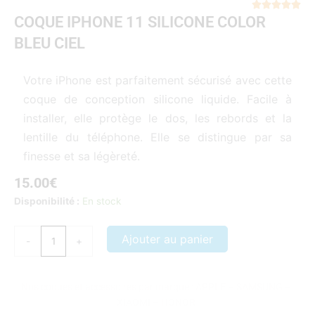
Not





COQUE IPHONE 11 SILICONE COLOR
5
sur
BLEU CIEL
5
Votre iPhone est parfaitement sécurisé avec cette
coque de conception silicone liquide. Facile à
installer, elle protège le dos, les rebords et la
lentille du téléphone. Elle se distingue par sa
finesse et sa légèreté.
15.00
€
quantité
Disponibilité :
En stock
de
COQUE
Ajouter au panier
-
+
IPHONE
11
SILICONE
Nos coques et accessoires par marque :
APPLE
–
SAMSUNG
–
COLOR
XIAOMI
–
HONOR
BLEU