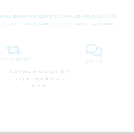
LE
–
RENNES
–
SAINT-TROPEZ
–
STRASBOURG
–
AIX-EN-PROVENCE
–
AMIENS
–
AINT ETIENNE
–
SAINT GERMAIN EN LAYE
–
SAINT NAZAIRE
–
SAINTE MAXIME
–
ETOUR FACILE
SAV 7/7
Notre équipe est disponnible
7/7 pour répondre à vos
besoins.
e