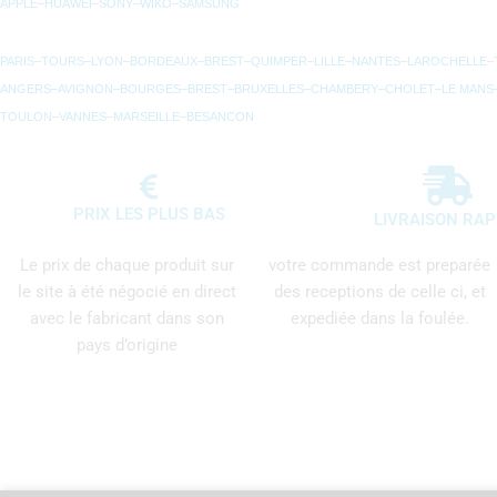
APPLE
–
HUAWEI
–
SONY
–
WIKO
–
SAMSUNG
PARIS
–
TOURS
–
LYON
–
BORDEAUX
–
BREST
–
QUIMPER
–
LILLE
–
NANTES
–
LAROCHELLE
–
ANGERS
–
AVIGNON
–
BOURGES
–
BREST
–
BRUXELLES
–
CHAMBERY
–
CHOLET
–
LE MANS
TOULON
–
VANNES
–
MARSEILLE
–
BESANCON
PRIX LES PLUS BAS
LIVRAISON RAP
Le prix de chaque produit sur
votre commande est preparée
le site à été négocié en direct
des receptions de celle ci, et
avec le fabricant dans son
expediée dans la foulée.
pays d’origine