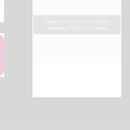
k
a
m
Cliquez pour accepter les cookies
marketing et activer ce contenu