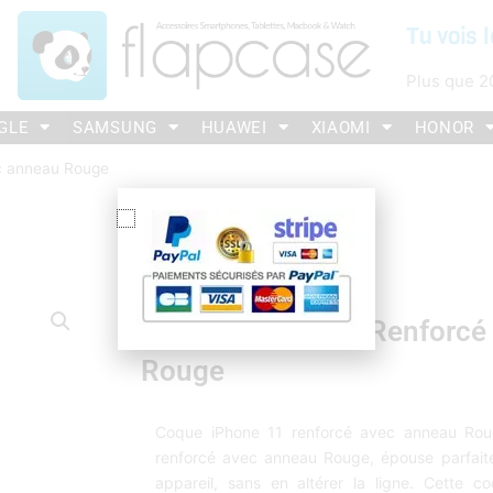
Tu vois l
Plus que
2
GLE
SAMSUNG
HUAWEI
XIAOMI
HONOR
ec anneau Rouge
Coque IPhone 11 Renforcé
Rouge
Coque iPhone 11 renforcé avec anneau Rou
renforcé avec anneau Rouge, épouse parfait
appareil, sans en altérer la ligne. Cette c