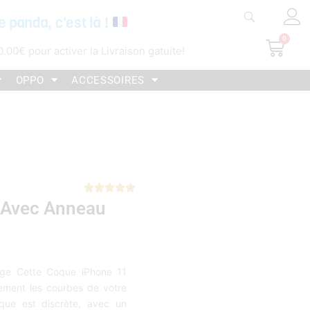
e panda, c'est là !
0
Pani
0.00
€
pour activer la Livraison gatuite!
OPPO
ACCESSOIRES
Noté





 Avec Anneau
5
sur
5
ge Cette Coque iPhone 11
ement les courbes de votre
oque est discrète, avec un