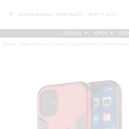
36 rue de Bordeaux - 37000 Tours
09 51 11 52 69
ACCUEIL
APPLE
GOO
Accueil
/
Apple
/
iPhone
/
iPhone 11
/ Coque iPhone 11 renforcé av