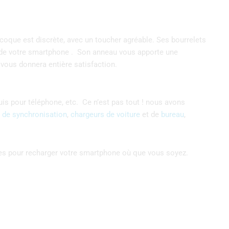
coque est discrète, avec un toucher agréable. Ses bourrelets
te de votre smartphone . Son anneau vous apporte une
 vous donnera entière satisfaction.
uis pour téléphone, etc. C
e n’est pas tout ! nous avons
 de synchronisation
,
chargeurs de voiture
et de
bureau
,
nes pour recharger votre smartphone où que vous soyez.