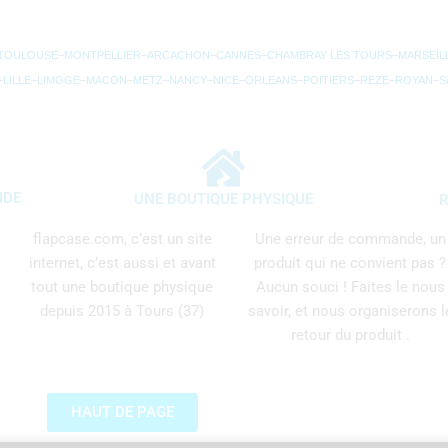
TOULOUSE
–
MONTPELLIER
–
ARCACHON
–
CANNES
–
CHAMBRAY LES TOURS
–
MARSEIL
–
LILLE
–
LIMOGE
–
MACON
–
METZ
–
NANCY
–
NICE
–
ORLEANS
–
POITIERS
–
REZE
–
ROYAN
–
S
IDE
UNE BOUTIQUE PHYSIQUE
R
flapcase.com, c’est un site
Une erreur de commande, un
internet, c’est aussi et avant
produit qui ne convient pas ?
tout une boutique physique
Aucun souci ! Faites le nous
depuis 2015 à Tours (37)
savoir, et nous organiserons l
retour du produit .
HAUT DE PAGE