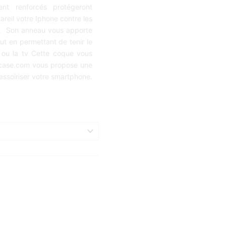
ent renforcés protégeront
pareil votre Iphone contre les
 . Son anneau vous apporte
ut en permettant de tenir le
 ou la tv Cette coque vous
apcase.com vous propose une
ssoiriser votre smartphone.
LE
–
SAMSUNG
–
XIAOMI
–