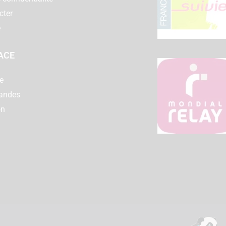
cter
e
ACE
e
andes
on