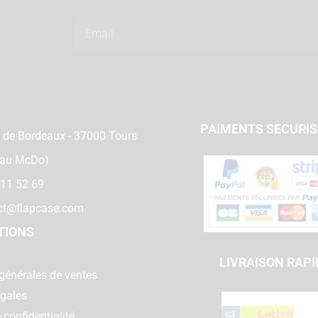
Email
PAIMENTS SECURI
 de Bordeaux - 37000 Tours
 au McDo)
 11 52 69
ct@flapcase.com
TIONS
LIVRAISON RAPI
générales de ventes
égales
 confidentialité