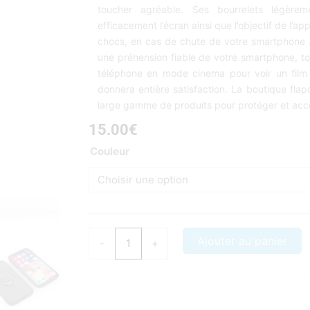
toucher agréable. Ses bourrelets légèrem
efficacement l’écran ainsi que l’objectif de l’ap
chocs, en cas de chute de votre smartphone
une préhension fiable de votre smartphone, to
téléphone en mode cinema pour voir un film
donnera entière satisfaction. La boutique fl
large gamme de produits pour protéger et acce
15.00
€
quantité
Couleur
de
Coque
iPhone
11
renforcé
Ajouter au panier
-
+
avec
anneau
Nos coques et accessoires par marque :
APP
Rouge
HONOR