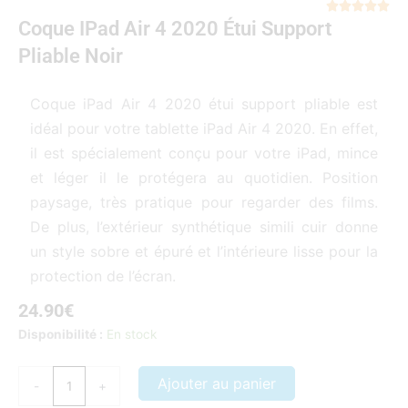
Not





Coque IPad Air 4 2020 Étui Support
5
sur
Pliable Noir
5
Coque iPad Air 4 2020 étui support pliable est
idéal pour votre tablette iPad Air 4 2020. En effet,
il est spécialement conçu pour votre iPad, mince
et léger il le protégera au quotidien. Position
paysage, très pratique pour regarder des films.
De plus, l’extérieur synthétique simili cuir donne
un style sobre et épuré et l’intérieure lisse pour la
protection de l’écran.
24.90
€
quantité
Disponibilité :
En stock
de
Coque
Ajouter au panier
-
+
iPad