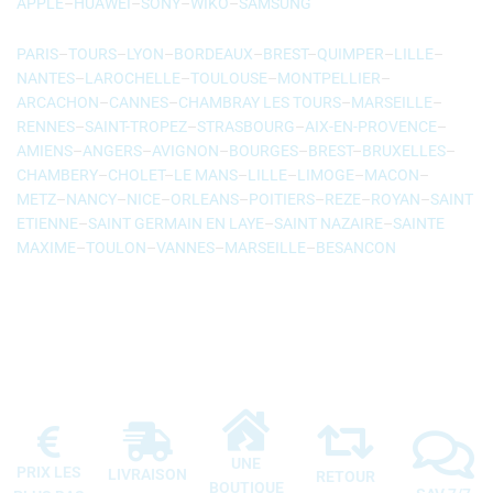
APPLE
–
HUAWEI
–
SONY
–
WIKO
–
SAMSUNG
PARIS
–
TOURS
–
LYON
–
BORDEAUX
–
BREST
–
QUIMPER
–
LILLE
–
NANTES
–
LAROCHELLE
–
TOULOUSE
–
MONTPELLIER
–
ARCACHON
–
CANNES
–
CHAMBRAY LES TOURS
–
MARSEILLE
–
RENNES
–
SAINT-TROPEZ
–
STRASBOURG
–
AIX-EN-PROVENCE
–
AMIENS
–
ANGERS
–
AVIGNON
–
BOURGES
–
BREST
–
BRUXELLES
–
CHAMBERY
–
CHOLET
–
LE MANS
–
LILLE
–
LIMOGE
–
MACON
–
METZ
–
NANCY
–
NICE
–
ORLEANS
–
POITIERS
–
REZE
–
ROYAN
–
SAINT
ETIENNE
–
SAINT GERMAIN EN LAYE
–
SAINT NAZAIRE
–
SAINTE
MAXIME
–
TOULON
–
VANNES
–
MARSEILLE
–
BESANCON
UNE
PRIX LES
LIVRAISON
RETOUR
BOUTIQUE