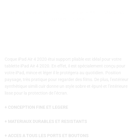
Air
4
Nos coques et accessoires par marque :
APPLE
–
SAMSUNG
–
2020
XIAOMI
–
HONOR
étui
support
pliable
noir
Coque iPad Air 4 2020 étui support pliable est idéal pour votre
tablette iPad Air 4 2020. En effet, il est spécialement conçu pour
votre iPad, mince et léger il le protégera au quotidien. Position
paysage, très pratique pour regarder des films. De plus, l’extérieur
synthétique simili cuir donne un style sobre et épuré et l’intérieure
lisse pour la protection de l’écran.
+ CONCEPTION FINE ET LEGERE
+ MATERIAUX DURABLES ET RESISTANTS
+ ACCES A TOUS LES PORTS ET BOUTONS