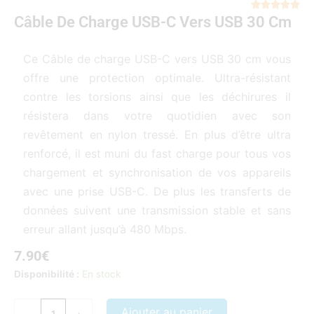
Not





Câble De Charge USB-C Vers USB 30 Cm
5
sur
5
Ce Câble de charge USB-C vers USB 30 cm vous
offre une protection optimale. Ultra-résistant
contre les torsions ainsi que les déchirures il
résistera dans votre quotidien avec son
revêtement en nylon tressé. En plus d’être ultra
renforcé, il est muni du fast charge pour tous vos
chargement et synchronisation de vos appareils
avec une prise USB-C. De plus les transferts de
données suivent une transmission stable et sans
erreur allant jusqu’à 480 Mbps.
7.90
€
quantité
Disponibilité :
En stock
de
Câble
Ajouter au panier