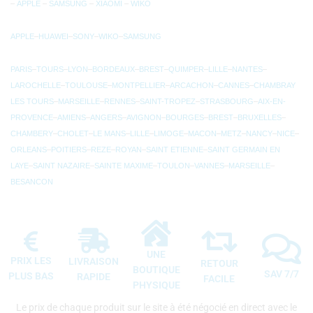
–
APPLE
–
SAMSUNG
–
XIAOMI
–
WIKO
APPLE
–
HUAWEI
–
SONY
–
WIKO
–
SAMSUNG
PARIS
–
TOURS
–
LYON
–
BORDEAUX
–
BREST
–
QUIMPER
–
LILLE
–
NANTES
–
LAROCHELLE
–
TOULOUSE
–
MONTPELLIER
–
ARCACHON
–
CANNES
–
CHAMBRAY
LES TOURS
–
MARSEILLE
–
RENNES
–
SAINT-TROPEZ
–
STRASBOURG
–
AIX-EN-
PROVENCE
–
AMIENS
–
ANGERS
–
AVIGNON
–
BOURGES
–
BREST
–
BRUXELLES
–
CHAMBERY
–
CHOLET
–
LE MANS
–
LILLE
–
LIMOGE
–
MACON
–
METZ
–
NANCY
–
NICE
–
ORLEANS
–
POITIERS
–
REZE
–
ROYAN
–
SAINT ETIENNE
–
SAINT GERMAIN EN
LAYE
–
SAINT NAZAIRE
–
SAINTE MAXIME
–
TOULON
–
VANNES
–
MARSEILLE
–
BESANCON
UNE
PRIX LES
LIVRAISON
RETOUR
BOUTIQUE
SAV 7/7
PLUS BAS
RAPIDE
FACILE
PHYSIQUE
Le prix de chaque produit sur le site à été négocié en direct avec le