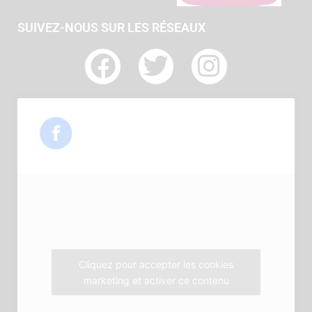
SUIVEZ-NOUS SUR LES RÉSEAUX
F
T
I
a
w
n
c
i
s
e
t
t
b
t
a
o
e
g
o
r
r
k
a
m
Cliquez pour accepter les cookies
marketing et activer ce contenu