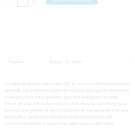
-
+
de
charge
USB-
Nos coques et accessoires par marque :
APPLE
–
SAMSUNG
–
C
XIAOMI
–
HONOR
vers
USB
30
cm
Couleur
Rouge, Or, Violet
Ce Câble de charge USB-C vers USB 30 cm vous offre une protection
optimale. Ultra-résistant contre les torsions ainsi que les déchirures
il résistera dans votre quotidien avec son revêtement en nylon
tressé. En plus d’être ultra renforcé, il est muni du fast charge pour
tous vos chargement et synchronisation de vos appareils avec une
prise USB-C. De plus les transferts de données suivent une
transmission stable et sans erreur allant jusqu’à 480 Mbps.