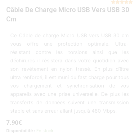
Not





Câble De Charge Micro USB Vers USB 30
5
sur
Cm
5
Ce Câble de charge Micro USB vers USB 30 cm
vous offre une protection optimale. Ultra-
résistant contre les torsions ainsi que les
déchirures il résistera dans votre quotidien avec
son revêtement en nylon tressé. En plus d’être
ultra renforcé, il est muni du fast charge pour tous
vos chargement et synchronisation de vos
appareils avec une prise universelle. De plus les
transferts de données suivent une transmission
stable et sans erreur allant jusqu’à 480 Mbps.
7.90
€
quantité
Disponibilité :
En stock
de