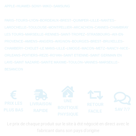
APPLE
–
HUAWEI
–
SONY
–
WIKO
–
SAMSUNG
PARIS
–
TOURS
–
LYON
–
BORDEAUX
–
BREST
–
QUIMPER
–
LILLE
–
NANTES
–
LAROCHELLE
–
TOULOUSE
–
MONTPELLIER
–
ARCACHON
–
CANNES
–
CHAMBRAY
LES TOURS
–
MARSEILLE
–
RENNES
–
SAINT-TROPEZ
–
STRASBOURG
–
AIX-EN-
PROVENCE
–
AMIENS
–
ANGERS
–
AVIGNON
–
BOURGES
–
BREST
–
BRUXELLES
–
CHAMBERY
–
CHOLET
–
LE MANS
–
LILLE
–
LIMOGE
–
MACON
–
METZ
–
NANCY
–
NICE
–
ORLEANS
–
POITIERS
–
REZE
–
ROYAN
–
SAINT ETIENNE
–
SAINT GERMAIN EN
LAYE
–
SAINT NAZAIRE
–
SAINTE MAXIME
–
TOULON
–
VANNES
–
MARSEILLE
–
BESANCON
UNE
PRIX LES
LIVRAISON
RETOUR
BOUTIQUE
SAV 7/7
PLUS BAS
RAPIDE
FACILE
PHYSIQUE
Le prix de chaque produit sur le site à été négocié en direct avec le
fabricant dans son pays d’origine