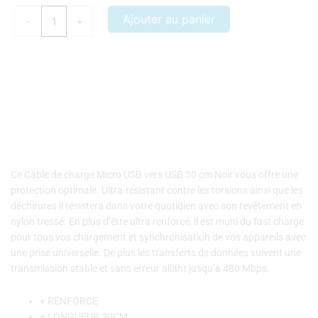
Câble
Ajouter au panier
-
+
de
charge
Micro
Nos coques et accessoires par marque :
APPLE
–
SAMSUNG
–
USB
XIAOMI
–
HONOR
vers
USB
30
cm
Ce Câble de charge Micro USB vers USB 30 cm Noir vous offre une
protection optimale. Ultra-résistant contre les torsions ainsi que les
déchirures il résistera dans votre quotidien avec son revêtement en
nylon tressé. En plus d’être ultra renforcé, il est muni du fast charge
pour tous vos chargement et synchronisation de vos appareils avec
une prise universelle. De plus les transferts de données suivent une
transmission stable et sans erreur allant jusqu’à 480 Mbps.
+ RENFORCE
+ LONGUEUR 30CM