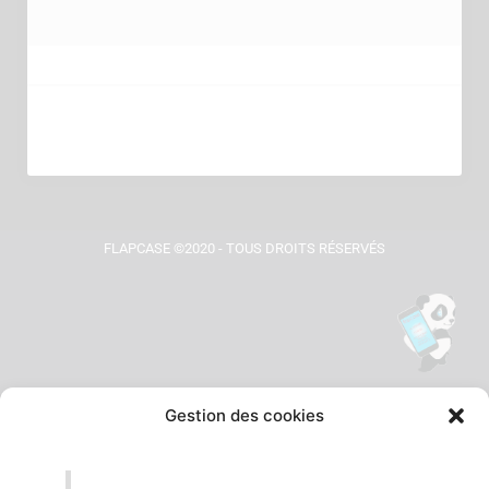
FLAPCASE ©2020 - TOUS DROITS RÉSERVÉS
Gestion des cookies
Tu vois le panda, c'est là !