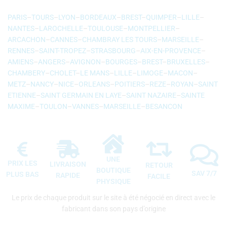
PARIS
–
TOURS
–
LYON
–
BORDEAUX
–
BREST
–
QUIMPER
–
LILLE
–
NANTES
–
LAROCHELLE
–
TOULOUSE
–
MONTPELLIER
–
ARCACHON
–
CANNES
–
CHAMBRAY LES TOURS
–
MARSEILLE
–
RENNES
–
SAINT-TROPEZ
–
STRASBOURG
–
AIX-EN-PROVENCE
–
AMIENS
–
ANGERS
–
AVIGNON
–
BOURGES
–
BREST
–
BRUXELLES
–
CHAMBERY
–
CHOLET
–
LE MANS
–
LILLE
–
LIMOGE
–
MACON
–
METZ
–
NANCY
–
NICE
–
ORLEANS
–
POITIERS
–
REZE
–
ROYAN
–
SAINT
ETIENNE
–
SAINT GERMAIN EN LAYE
–
SAINT NAZAIRE
–
SAINTE
MAXIME
–
TOULON
–
VANNES
–
MARSEILLE
–
BESANCON
UNE
PRIX LES
LIVRAISON
RETOUR
BOUTIQUE
SAV 7/7
PLUS BAS
RAPIDE
FACILE
PHYSIQUE
Le prix de chaque produit sur le site à été négocié en direct avec le
fabricant dans son pays d’origine