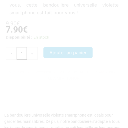
vous, cette bandoulière universelle violette
smartphone est fait pour vous !
Le
Le
9.90
€
7.90
€
prix
prix
initial
actuel
quantité
Disponibilité :
En stock
était :
est :
de
9.90€.
7.90€.
Bandoulière
Ajouter au panier
-
+
universelle
violette
smartphone
Nos coques et accessoires par marque :
APPLE
–
SAMSUNG
–
XIAOMI
–
HONOR
La bandoulière universelle violette smartphone est idéale pour
garder les mains libres. De plus, notre bandoulière s’adapte à tous
les types de smartphones, quelle que soit leur taille ou leur marque..