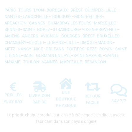
PARIS
–
TOURS
–
LYON
–
BORDEAUX
–
BREST
–
QUIMPER
–
LILLE
–
NANTES
–
LAROCHELLE
–
TOULOUSE
–
MONTPELLIER
–
ARCACHON
–
CANNES
–
CHAMBRAY LES TOURS
–
MARSEILLE
–
RENNES
–
SAINT-TROPEZ
–
STRASBOURG
–
AIX-EN-PROVENCE
–
AMIENS
–
ANGERS
–
AVIGNON
–
BOURGES
–
BREST
–
BRUXELLES
–
CHAMBERY
–
CHOLET
–
LE MANS
–
LILLE
–
LIMOGE
–
MACON
–
METZ
–
NANCY
–
NICE
–
ORLEANS
–
POITIERS
–
REZE
–
ROYAN
–
SAINT
ETIENNE
–
SAINT GERMAIN EN LAYE
–
SAINT NAZAIRE
–
SAINTE
MAXIME
–
TOULON
–
VANNES
–
MARSEILLE
–
BESANCON
UNE
PRIX LES
LIVRAISON
RETOUR
BOUTIQUE
SAV 7/7
PLUS BAS
RAPIDE
FACILE
PHYSIQUE
Le prix de chaque produit sur le site à été négocié en direct avec le
fabricant dans son pays d’origine