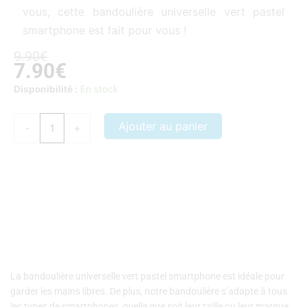
vous, cette bandoulière universelle vert pastel
smartphone est fait pour vous !
Le
Le
9.90
€
7.90
€
prix
prix
initial
actuel
quantité
Disponibilité :
En stock
était :
est :
de
9.90€.
7.90€.
Bandoulière
Ajouter au panier
-
+
universelle
vert
pastel
Nos coques et accessoires par marque :
APPLE
–
SAMSUNG
–
smartphone
XIAOMI
–
HONOR
La bandoulière universelle vert pastel smartphone est idéale pour
garder les mains libres. De plus, notre bandoulière s’adapte à tous
les types de smartphones, quelle que soit leur taille ou leur marque..