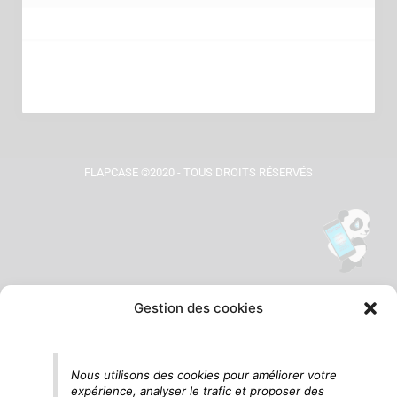
FLAPCASE ©2020 - TOUS DROITS RÉSERVÉS
Gestion des cookies
Tu vois le panda, c'est là !
Nous utilisons des cookies pour améliorer votre
expérience, analyser le trafic et proposer des