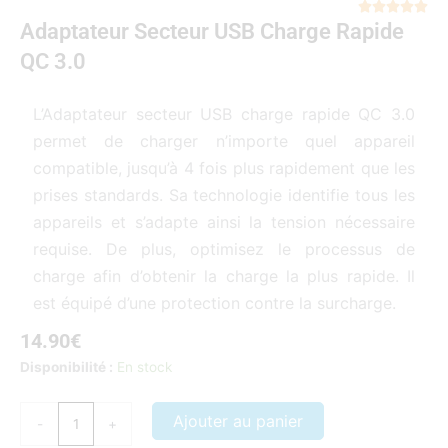
Not





Adaptateur Secteur USB Charge Rapide
5
sur
QC 3.0
5
L’Adaptateur secteur USB charge rapide QC 3.0
permet de charger n’importe quel appareil
compatible, jusqu’à 4 fois plus rapidement que les
prises standards. Sa technologie identifie tous les
appareils et s’adapte ainsi la tension nécessaire
requise. De plus, optimisez le processus de
charge afin d’obtenir la charge la plus rapide. Il
est équipé d’une protection contre la surcharge.
14.90
€
quantité
Disponibilité :
En stock
de
Adaptateur
Ajouter au panier
-
+
secteur