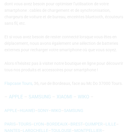
dont vous avez besoin pour optimiser l’utilisation de votre
smartphone : cables de chargement et de synchronisation,
chargeurs de voiture et de bureau, enceintes bluetooth, écouteurs
sans fil, etc.
Et si vous avez besoin de rester connecté lorsque vous êtes en
déplacement, nous avons également une sélection de batteries
externes pour recharger votre smartphone où que vous soyez.
Alors n’hésitez pas à visiter notre boutique en ligne pour découvrir
tous nos produits et accessoires pour smartphone !
Flapcase Tours,
36, rue de Bordeaux, face au Mc Do 37000 Tours.
–
APPLE
–
SAMSUNG
–
XIAOMI
–
WIKO
–
APPLE
–
HUAWEI
–
SONY
–
WIKO
–
SAMSUNG
PARIS
–
TOURS
–
LYON
–
BORDEAUX
–
BREST
–
QUIMPER
–
LILLE
–
NANTES
–
LAROCHELLE
–
TOULOUSE
–
MONTPELLIER
–