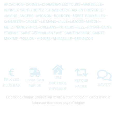
ARCACHON
–
CANNES
–
CHAMBRAY LES TOURS
–
MARSEILLE
–
RENNES
–
SAINT-TROPEZ
–
STRASBOURG
–
AIX-EN-PROVENCE
–
AMIENS
–
ANGERS
–
AVIGNON
–
BOURGES
–
BREST
–
BRUXELLES
–
CHAMBERY
–
CHOLET
–
LE MANS
–
LILLE
–
LIMOGE
–
MACON
–
METZ
–
NANCY
–
NICE
–
ORLEANS
–
POITIERS
–
REZE
–
ROYAN
–
SAINT
ETIENNE
–
SAINT GERMAIN EN LAYE
–
SAINT NAZAIRE
–
SAINTE
MAXIME
–
TOULON
–
VANNES
–
MARSEILLE
–
BESANCON
UNE
PRIX LES
LIVRAISON
RETOUR
BOUTIQUE
SAV 7/7
PLUS BAS
RAPIDE
FACILE
PHYSIQUE
Le prix de chaque produit sur le site à été négocié en direct avec le
fabricant dans son pays d’origine