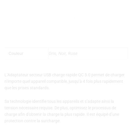
USB
charge
Nos coques et accessoires par marque :
APPLE
–
SAMSUNG
–
rapide
XIAOMI
–
HONOR
QC
3.0
Couleur
Gris, Noir, Rose
L’Adaptateur secteur USB charge rapide QC 3.0 permet de charger
n’importe quel appareil compatible, jusqu’à 4 fois plus rapidement
que les prises standards.
Sa technologie identifie tous les appareils et s’adapte ainsi la
tension nécessaire requise. De plus, optimisez le processus de
charge afin d’obtenir la charge la plus rapide. Il est équipé d’une
protection contre la surcharge.