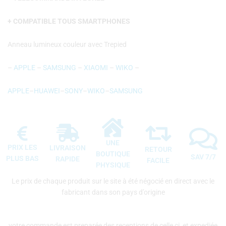
+ COMPATIBLE TOUS SMARTPHONES
Anneau lumineux couleur avec Trepied
–
APPLE
–
SAMSUNG
–
XIAOMI
–
WIKO
–
APPLE
–
HUAWEI
–
SONY
–
WIKO
–
SAMSUNG
UNE
PRIX LES
LIVRAISON
RETOUR
BOUTIQUE
SAV 7/7
PLUS BAS
RAPIDE
FACILE
PHYSIQUE
Le prix de chaque produit sur le site à été négocié en direct avec le
fabricant dans son pays d’origine
votre commande est preparée des receptions de celle ci, et expediée