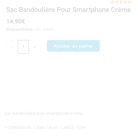
Not





Sac Bandoulière Pour Smartphone Crème
5
sur
14.90
€
5
quantité
Disponibilité :
En stock
de
Sac
Ajouter au panier
-
+
bandoulière
pour
smartphone
Nos coques et accessoires par marque :
APPLE
–
SAMSUNG
–
Crème
XIAOMI
–
HONOR
Sac bandoulière pour smartphone Crème
+ DIMENSION : LONG 19cm / LARGE 12cm