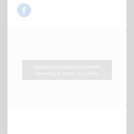
c
i
s
e
t
t
b
t
a
o
e
g
o
r
r
k
a
m
Cliquez pour accepter les cookies
marketing et activer ce contenu