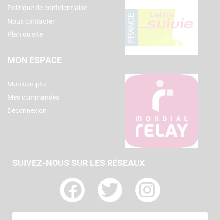
Politique de confidentialité
Nous contacter
Plan du site
MON ESPACE
Mon compte
Mes commandes
Déconnexion
SUIVEZ-NOUS SUR LES RÉSEAUX
F
T
I
a
w
n