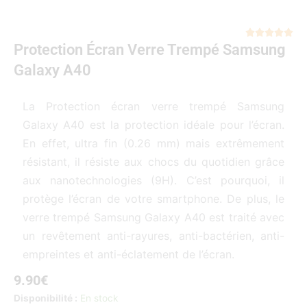
Not





Protection Écran Verre Trempé Samsung
5
sur
Galaxy A40
5
La Protection écran verre trempé Samsung
Galaxy A40 est la protection idéale pour l’écran.
En effet, ultra fin (0.26 mm) mais extrêmement
résistant, il résiste aux chocs du quotidien grâce
aux nanotechnologies (9H). C’est pourquoi, il
protège l’écran de votre smartphone. De plus, le
verre trempé Samsung Galaxy A40 est traité avec
un revêtement anti-rayures, anti-bactérien, anti-
empreintes et anti-éclatement de l’écran.
9.90
€
quantité
Disponibilité :
En stock