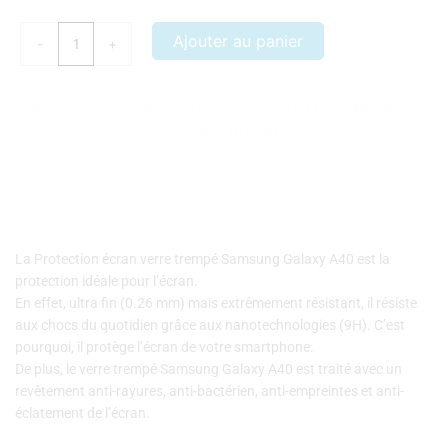
de
Protection
Ajouter au panier
-
+
écran
verre
trempé
Nos coques et accessoires par marque :
APPLE
–
SAMSUNG
–
Samsung
XIAOMI
–
HONOR
Galaxy
A40
La Protection écran verre trempé Samsung Galaxy A40 est la
protection idéale pour l’écran.
En effet, ultra fin (0.26 mm) mais extrêmement résistant, il résiste
aux chocs du quotidien grâce aux nanotechnologies (9H). C’est
pourquoi, il protège l’écran de votre smartphone.
De plus, le verre trempé Samsung Galaxy A40 est traité avec un
revêtement anti-rayures, anti-bactérien, anti-empreintes et anti-
éclatement de l’écran.