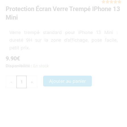
Not





Protection Écran Verre Trempé IPhone 13
5
sur
Mini
5
Verre trempé standard pour iPhone 13 Mini :
dureté 9H sur la zone d’affichage, pose facile,
petit prix.
9.90
€
quantité
Disponibilité :
En stock
de
Protection
Ajouter au panier
-
+
écran
verre
trempé
Nos coques et accessoires par marque :
APPLE
–
SAMSUNG
–
iPhone
XIAOMI
–
HONOR
13
Mini