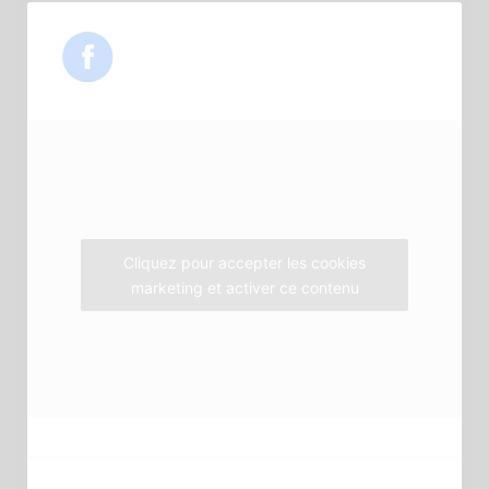
c
i
s
e
t
t
b
t
a
o
e
g
o
r
r
k
a
m
Cliquez pour accepter les cookies
marketing et activer ce contenu