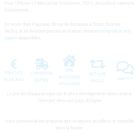
Pour l’iPhone 13 Mini (écran 5,4 pouces, 2021), encoche et capteurs
fonctionnels.
En stock chez Flapcase, 36 rue de Bordeaux à Tours (face au
McDo), et en livraison partout en France. Versions
intégrale
et
anti-
espion
disponibles.
UNE
PRIX LES
LIVRAISON
RETOUR
BOUTIQUE
SAV 7/7
PLUS BAS
RAPIDE
FACILE
PHYSIQUE
Le prix de chaque produit sur le site à été négocié en direct avec le
fabricant dans son pays d’origine
votre commande est preparée des receptions de celle ci, et expediée
dans la foulée.