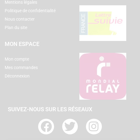
Mentions légales
Politique de confidentialité
Nous contacter
Plan du site
MON ESPACE
Mon compte
Mes commandes
Déconnexion
SUIVEZ-NOUS SUR LES RÉSEAUX
F
T
I
a
w
n