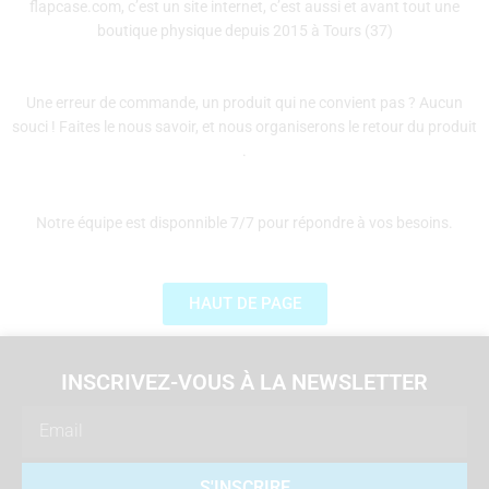
flapcase.com, c’est un site internet, c’est aussi et avant tout une
boutique physique depuis 2015 à Tours (37)
Une erreur de commande, un produit qui ne convient pas ? Aucun
souci ! Faites le nous savoir, et nous organiserons le retour du produit
.
Notre équipe est disponnible 7/7 pour répondre à vos besoins.
HAUT DE PAGE
INSCRIVEZ-VOUS À LA NEWSLETTER
Email
S'INSCRIRE