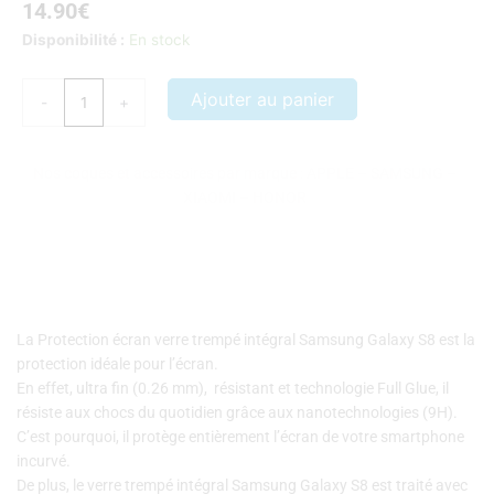
14.90
€
quantité
Disponibilité :
En stock
de
Protection
Ajouter au panier
-
+
écran
verre
trempé
Nos coques et accessoires par marque :
APPLE
–
SAMSUNG
–
intégral
XIAOMI
–
HONOR
Samsung
Galaxy
S8
La Protection écran verre trempé intégral Samsung Galaxy S8 est la
protection idéale pour l’écran.
En effet, ultra fin (0.26 mm), résistant et technologie Full Glue, il
résiste aux chocs du quotidien grâce aux nanotechnologies (9H).
C’est pourquoi, il protège entièrement l’écran de votre smartphone
incurvé.
De plus, le verre trempé intégral Samsung Galaxy S8 est traité avec