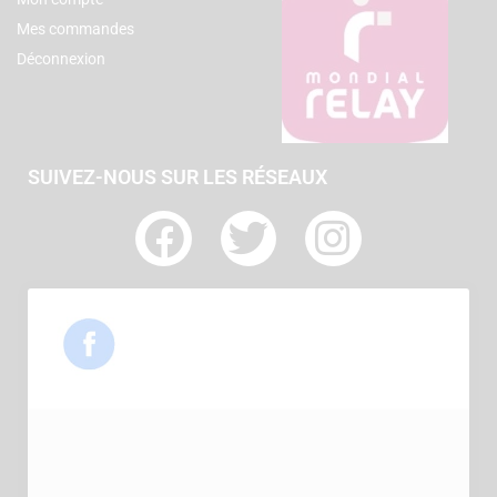
Mes commandes
Déconnexion
SUIVEZ-NOUS SUR LES RÉSEAUX
F
T
I
a
w
n
c
i
s
e
t
t
b
t
a
o
e
g
o
r
r