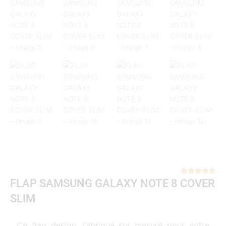
Not





FLAP SAMSUNG GALAXY NOTE 8 COVER
5
sur
SLIM
5
Ce flap design, fabriqué sur mesure pour votre