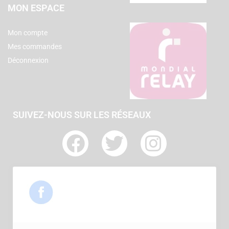
MON ESPACE
Mon compte
Mes commandes
Déconnexion
SUIVEZ-NOUS SUR LES RÉSEAUX
F
T
I
a
w
n
c
i
s
e
t
t
b
t
a