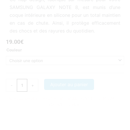
SAMSUNG GALAXY NOTE 8, est munis d’une
coque intérieure en silicone pour un total maintien
en cas de chute. Ainsi, il protège efficacement
des chocs et des rayures du quotidien.
19.00
€
quantité
Couleur
de
FLAP
SAMSUNG
GALAXY
NOTE
Ajouter au panier
-
+
8
COVER
Nos coques et accessoires par marque :
APPLE
–
SAMSUNG
–
SLIM
XIAOMI
–
HONOR