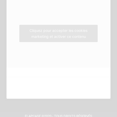
o
e
g
o
r
r
k
a
m
Cliquez pour accepter les cookies
marketing et activer ce contenu
FLAPCASE ©2020 - TOUS DROITS RÉSERVÉS