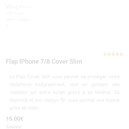
Not





Flap IPhone 7/8 Cover Slim
5
sur
5
La Flap Cover slim vous permet de protéger votre
téléphone intégralement, tout en gardant une
visibilité sur votre écran grâce à sa fenêtre. Sa
légèreté et son design fin vous permet une bonne
prise en main.
15.00
€
quantité
Couleur