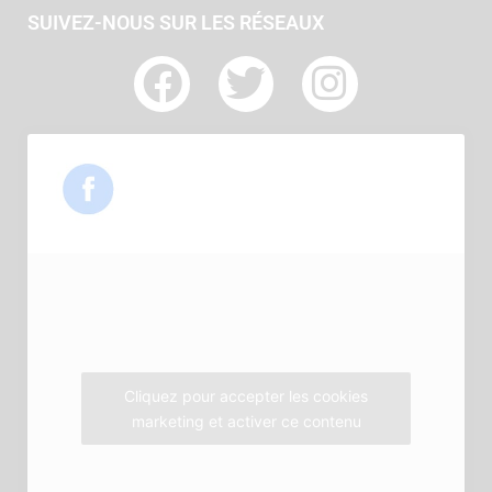
SUIVEZ-NOUS SUR LES RÉSEAUX
F
T
I
a
w
n
c
i
s
e
t
t
b
t
a
o
e
g
o
r
r
k
a
m
Cliquez pour accepter les cookies
marketing et activer ce contenu