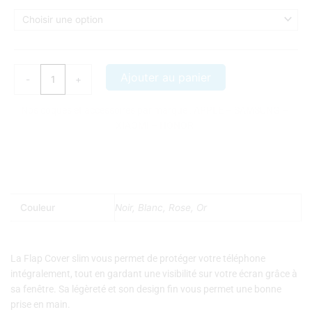
de
Flap
iPhone
7/8
Cover
Ajouter au panier
-
+
Slim
Nos coques et accessoires par marque :
APPLE
–
SAMSUNG
–
XIAOMI
–
HONOR
Couleur
Noir, Blanc, Rose, Or
La Flap Cover slim vous permet de protéger votre téléphone
intégralement, tout en gardant une visibilité sur votre écran grâce à
sa fenêtre. Sa légèreté et son design fin vous permet une bonne
prise en main.