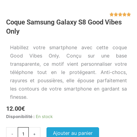
Not





Coque Samsung Galaxy S8 Good Vibes
5
sur
Only
5
Habillez votre smartphone avec cette coque
Good Vibes Only. Conçu sur une base
transparente, ce motif vient personnaliser votre
téléphone tout en le protégeant. Anti-chocs,
rayures et poussières, elle épouse parfaitement
les contours de votre smartphone en gardant sa
finesse.
12.00
€
quantité
Disponibilité :
En stock
de
Coque
Ajouter au panier
-
+
Samsung