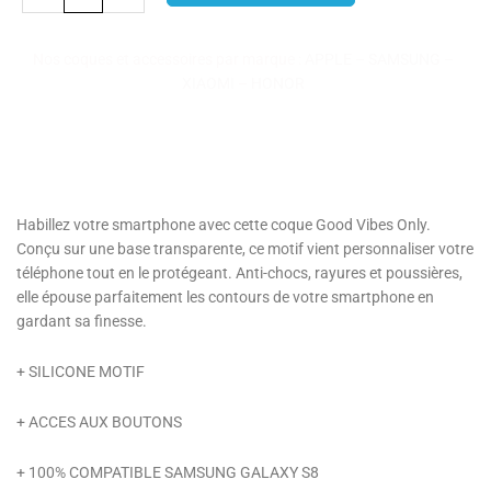
Galaxy
S8
Nos coques et accessoires par marque :
APPLE
–
SAMSUNG
–
Good
XIAOMI
–
HONOR
Vibes
Only
Habillez votre smartphone avec cette coque Good Vibes Only.
Conçu sur une base transparente, ce motif vient personnaliser votre
téléphone tout en le protégeant. Anti-chocs, rayures et poussières,
elle épouse parfaitement les contours de votre smartphone en
gardant sa finesse.
+ SILICONE MOTIF
+ ACCES AUX BOUTONS
+ 100% COMPATIBLE SAMSUNG GALAXY S8