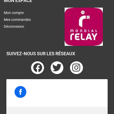
MON ESPACE
Mon compte
Mes commandes
Déconnexion
SUIVEZ-NOUS SUR LES RÉSEAUX
F
T
I
a
w
n
c
i
s
e
t
t
b
t
a
o
e
g