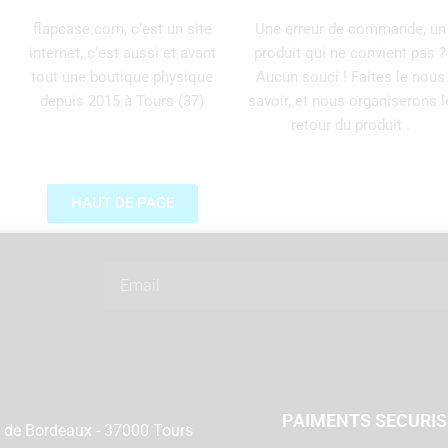
flapcase.com, c’est un site
Une erreur de commande, un
internet, c’est aussi et avant
produit qui ne convient pas ?
tout une boutique physique
Aucun souci ! Faites le nous
depuis 2015 à Tours (37)
savoir, et nous organiserons l
retour du produit .
HAUT DE PAGE
Email
PAIMENTS SECURI
 de Bordeaux - 37000 Tours