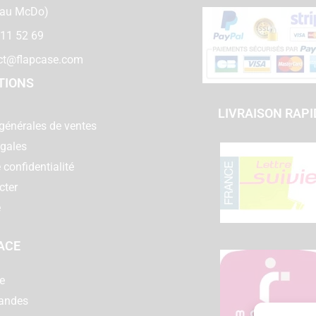
 au McDo)
 11 52 69
ct@flapcase.com
TIONS
LIVRAISON RAPI
générales de ventes
égales
 confidentialité
cter
e
ACE
e
andes