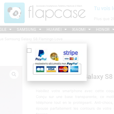
Tu vois l
Plus que
2
GLE
SAMSUNG
HUAWEI
XIAOMI
HONOR
ue Samsung Galaxy S8 Flamingo Love
Coque Samsung Galaxy S8 
Habillez votre smartphone avec cette coq
Conçu sur une base transparente, ce motif
téléphone tout en le protégeant. Anti-chocs, 
épouse parfaitement les contours de votre