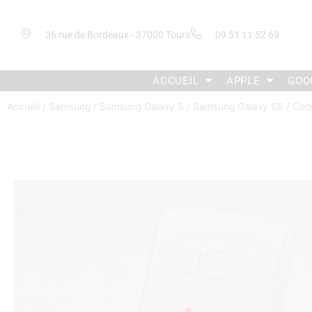
36 rue de Bordeaux - 37000 Tours
09 51 11 52 69
ACCUEIL
APPLE
GOO
Accueil
/
Samsung
/
Samsung Galaxy S
/
Samsung Galaxy S8
/ Coq