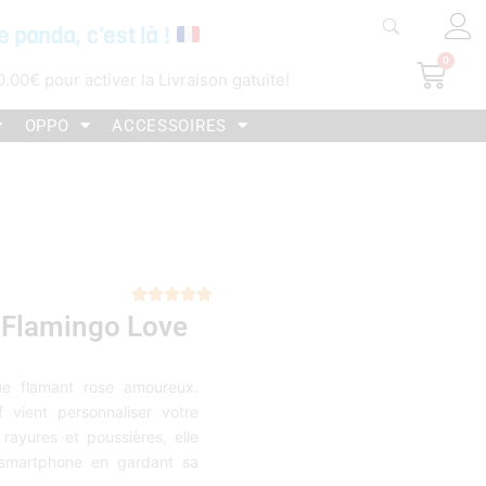
e panda, c'est là !
0
Pani
0.00
€
pour activer la Livraison gatuite!
OPPO
ACCESSOIRES
Noté





Flamingo Love
5
sur
5
ue flamant rose amoureux.
 vient personnaliser votre
rayures et poussières, elle
 smartphone en gardant sa