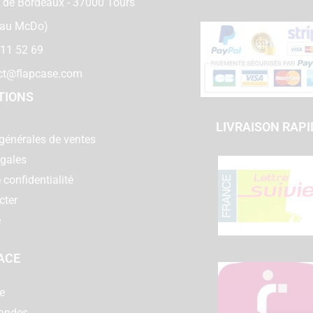
 de Bordeaux - 37000 Tours
 au McDo)
 11 52 69
ct@flapcase.com
TIONS
LIVRAISON RAPI
générales de ventes
égales
 confidentialité
cter
e
ACE
e
andes