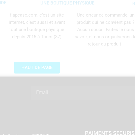
IDE
UNE BOUTIQUE PHYSIQUE
R
flapcase.com, c’est un site
Une erreur de commande, un
internet, c’est aussi et avant
produit qui ne convient pas ?
tout une boutique physique
Aucun souci ! Faites le nous
depuis 2015 à Tours (37)
savoir, et nous organiserons l
retour du produit .
HAUT DE PAGE
Email
PAIMENTS SECURI