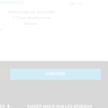
ETOUR FACILE
SAV 7/7
Notre équipe est disponnible
7/7 pour répondre à vos
besoins.
e
S'INSCRIRE
SES
SUIVEZ-NOUS SUR LES RÉSEAUX