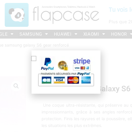
Tu vois l
Plus que
2
GLE
SAMSUNG
HUAWEI
XIAOMI
HONOR
ue samsung galaxy S6 gear renforcé
Coque Samsung Galaxy S6 
Une coque ultra-résistante, qui préserve au q
impressionnants, grâce à ses angles renfor
protection. Finis les rayures et la poussière,
les situations les plus extrêmes.