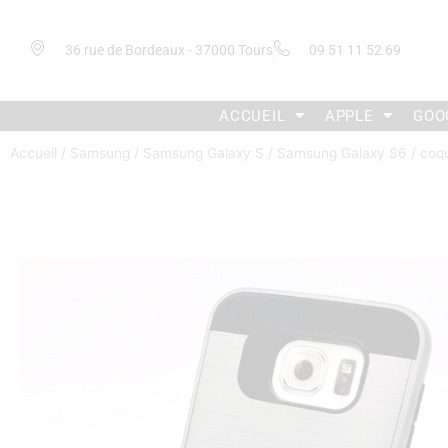
36 rue de Bordeaux - 37000 Tours
09 51 11 52 69
ACCUEIL
APPLE
GOO
Accueil
/
Samsung
/
Samsung Galaxy S
/
Samsung Galaxy S6
/ coq