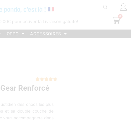
e panda, c'est là !
0
Pani
0.00
€
pour activer la Livraison gatuite!
OPPO
ACCESSOIRES
Noté





Gear Renforcé
5
sur
5
uotidien des chocs les plus
cés et sa double couche de
 elle vous accompagnera dans