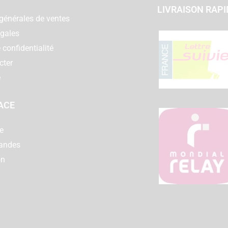
LIVRAISON RAPI
générales de ventes
égales
 confidentialité
cter
e
ACE
e
andes
on