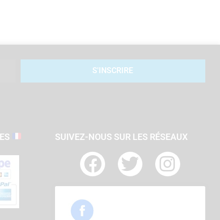
S'INSCRIRE
SES
SUIVEZ-NOUS SUR LES RÉSEAUX
F
T
I
a
w
n
c
i
s
e
t
t