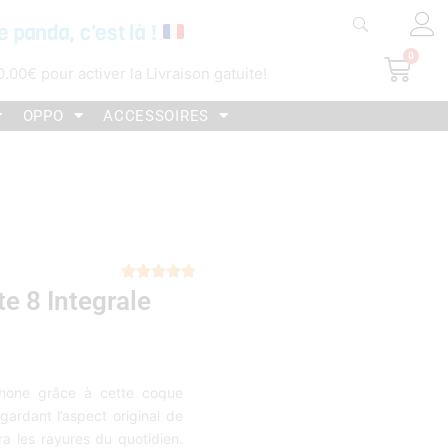
e panda, c'est là !
0
Pani
0.00
€
pour activer la Livraison gatuite!
OPPO
ACCESSOIRES
Noté





 8 Integrale
5
sur
5
tphone grâce à cette coque
gardant l’aspect original de
ra les rayures du quotidien.