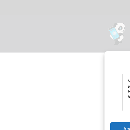
N
a
V
t
Ac