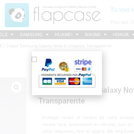
Tu vois l
Plus que
2
GLE
SAMSUNG
HUAWEI
XIAOMI
HONOR
8
/ Coque Samsung Galaxy Note 8 Integrale Transparente
Coque Samsung Galaxy Note
Transparente
Protéger l’avant et l’arrière de votre smar
double face, entièrement en silicone, tout en 
votre téléphone. Fine et légère, elle empêche