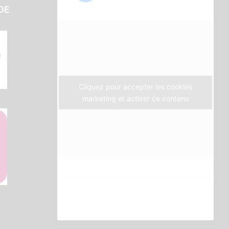
b
t
a
DE
o
e
g
o
r
r
k
a
m
Cliquez pour accepter les cookies
marketing et activer ce contenu