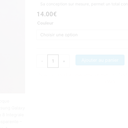
Sa conception sur mesure, permet un total contr
14.00
€
quantité
Couleur
de
Coque
Samsung
Galaxy
Note
Ajouter au panier
-
+
8
Integrale
Nos coques et accessoires par marque :
APP
Transparente
HONOR