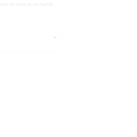
ôle de votre écran tactile.
LE
–
SAMSUNG
–
XIAOMI
–