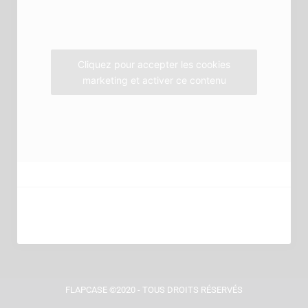
o
r
r
k
a
m
Cliquez pour accepter les cookies
marketing et activer ce contenu
FLAPCASE ©2020 - TOUS DROITS RÉSERVÉS