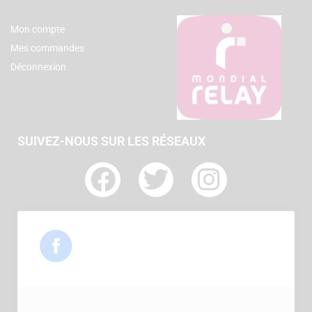
Mon compte
Mes commandes
Déconnexion
SUIVEZ-NOUS SUR LES RÉSEAUX
F
T
I
a
w
n
c
i
s
e
t
t
b
t
a
o
e
g