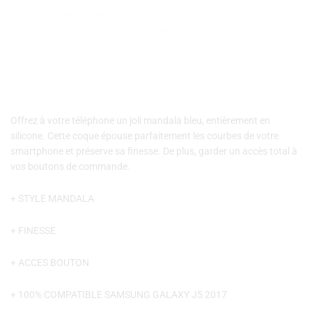
J5
Nos coques et accessoires par marque :
APPLE
–
SAMSUNG
–
2017
XIAOMI
–
HONOR
MANADALA
BLEU
Offrez à votre téléphone un joli mandala bleu, entièrement en
silicone. Cette coque épouse parfaitement les courbes de votre
smartphone et préserve sa finesse. De plus, garder un accès total à
vos boutons de commande.
+ STYLE MANDALA
+ FINESSE
+ ACCES BOUTON
+ 100% COMPATIBLE SAMSUNG GALAXY J5 2017