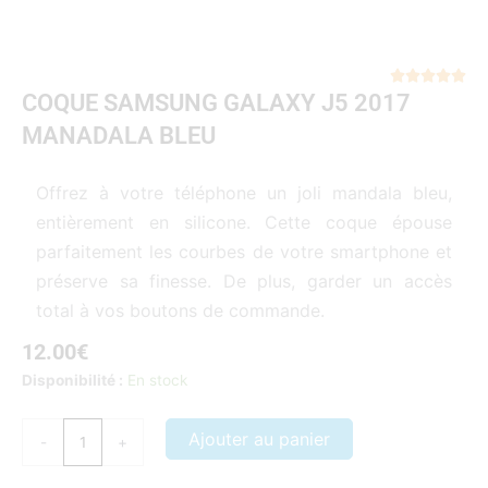
Not





COQUE SAMSUNG GALAXY J5 2017
5
sur
MANADALA BLEU
5
Offrez à votre téléphone un joli mandala bleu,
entièrement en silicone. Cette coque épouse
parfaitement les courbes de votre smartphone et
préserve sa finesse. De plus, garder un accès
total à vos boutons de commande.
12.00
€
quantité
Disponibilité :
En stock
de
COQUE
Ajouter au panier
-
+
SAMSUNG
GALAXY