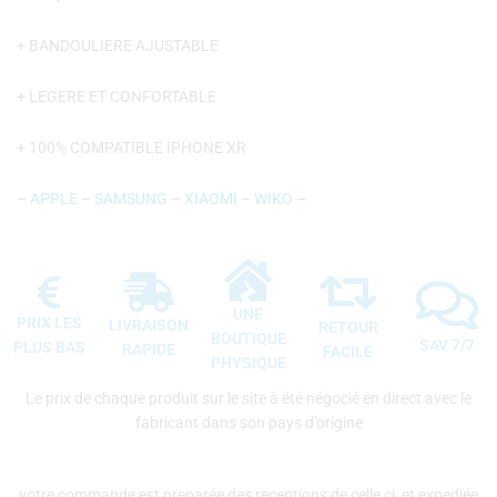
+ BANDOULIERE AJUSTABLE
+ LEGERE ET CONFORTABLE
+ 100% COMPATIBLE IPHONE XR
–
APPLE
–
SAMSUNG
–
XIAOMI
–
WIKO
–
UNE
PRIX LES
LIVRAISON
RETOUR
BOUTIQUE
SAV 7/7
PLUS BAS
RAPIDE
FACILE
PHYSIQUE
Le prix de chaque produit sur le site à été négocié en direct avec le
fabricant dans son pays d’origine
votre commande est preparée des receptions de celle ci, et expediée