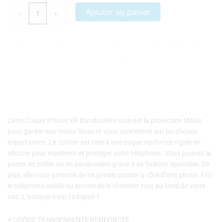
Coque
Ajouter au panier
-
+
iPhone
XR
Bandoulière
Nos coques et accessoires par marque :
APPLE
–
SAMSUNG
–
rose
XIAOMI
–
HONOR
Cette Coque iPhone XR Bandoulière rose est la protection idéale
pour garder vos mains libres et vous concentrer sur les choses
importantes. Le cordon est relié à une coque renforcée rigide en
silicone pour maintenir et protéger votre téléphone. Vous pouvez la
porter en collier ou en bandoulière grâce à sa fixation ajustable. De
plus, elle vous garantie de ne jamais passer à côté d’une photo. Fini
le téléphone oublié ou encore de le chercher tout au fond de votre
sac. L’essayer c’est l’adopter !
+ COQUE TRANSPARENTE RENFORCEE