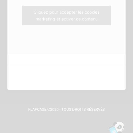
k
a
m
Cliquez pour accepter les cookies
marketing et activer ce contenu
FLAPCASE ©2020 - TOUS DROITS RÉSERVÉS