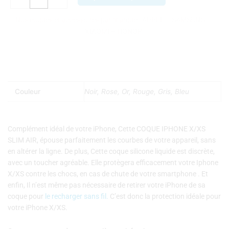
Air
Nos coques et accessoires par marque :
APPLE
–
SAMSUNG
–
XIAOMI
–
HONOR
Couleur
Noir, Rose, Or, Rouge, Gris, Bleu
Complément idéal de votre iPhone, Cette COQUE IPHONE X/XS
SLIM AIR, épouse parfaitement les courbes de votre appareil, sans
en altérer la ligne. De plus, Cette coque silicone liquide est discrète,
avec un toucher agréable. Elle protègera efficacement votre Iphone
X/XS contre les chocs, en cas de chute de votre smartphone . Et
enfin, Il n’est même pas nécessaire de retirer votre iPhone de sa
coque pour
le recharger sans fil.
C’est donc la protection idéale pour
votre iPhone X/XS.