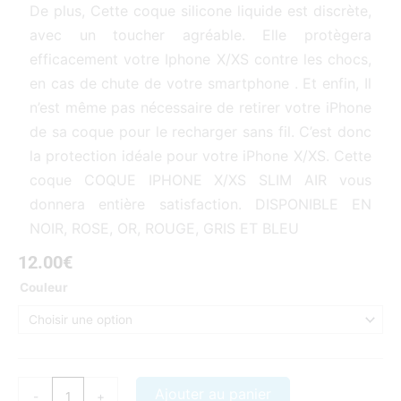
De plus, Cette coque silicone liquide est discrète,
avec un toucher agréable. Elle protègera
efficacement votre Iphone X/XS contre les chocs,
en cas de chute de votre smartphone . Et enfin, Il
n’est même pas nécessaire de retirer votre iPhone
de sa coque pour le recharger sans fil. C’est donc
la protection idéale pour votre iPhone X/XS. Cette
coque COQUE IPHONE X/XS SLIM AIR vous
donnera entière satisfaction. DISPONIBLE EN
NOIR, ROSE, OR, ROUGE, GRIS ET BLEU
12.00
€
quantité
Couleur
de
Coque
iPhone
X/XS
Slim
Ajouter au panier
-
+