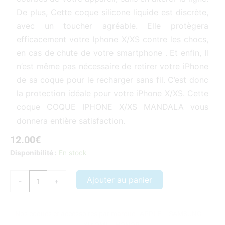
De plus, Cette coque silicone liquide est discrète,
avec un toucher agréable. Elle protègera
efficacement votre Iphone X/XS contre les chocs,
en cas de chute de votre smartphone . Et enfin, Il
n’est même pas nécessaire de retirer votre iPhone
de sa coque pour le recharger sans fil. C’est donc
la protection idéale pour votre iPhone X/XS. Cette
coque COQUE IPHONE X/XS MANDALA vous
donnera entière satisfaction.
12.00
€
quantité
Disponibilité :
En stock
de
Coque
Ajouter au panier
-
+
iPhone
X/XS
Mandala
Nos coques et accessoires par marque :
APPLE
–
SAMSUNG
–
XIAOMI
–
HONOR