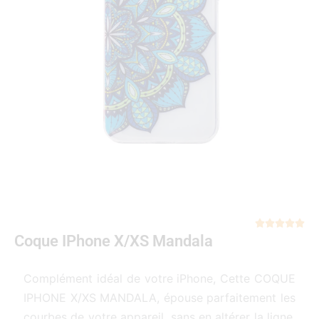
Not





Coque IPhone X/XS Mandala
5
sur
5
Complément idéal de votre iPhone, Cette COQUE
IPHONE X/XS MANDALA, épouse parfaitement les
courbes de votre appareil, sans en altérer la ligne.