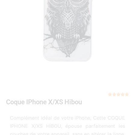
Not





Coque IPhone X/XS Hibou
5
sur
5
Complément idéal de votre iPhone, Cette COQUE
IPHONE X/XS HIBOU, épouse parfaitement les
courbes de votre appareil, sans en altérer la ligne.