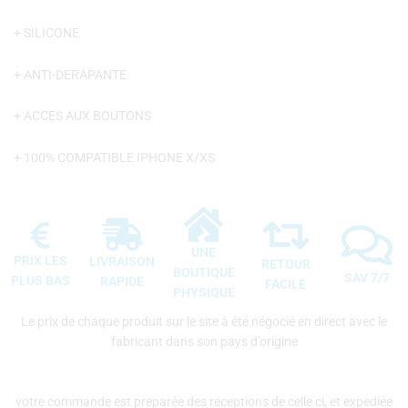
+ SILICONE
+ ANTI-DERAPANTE
+ ACCES AUX BOUTONS
+ 100% COMPATIBLE IPHONE X/XS
UNE
PRIX LES
LIVRAISON
RETOUR
BOUTIQUE
SAV 7/7
PLUS BAS
RAPIDE
FACILE
PHYSIQUE
Le prix de chaque produit sur le site à été négocié en direct avec le
fabricant dans son pays d’origine
votre commande est preparée des receptions de celle ci, et expediée