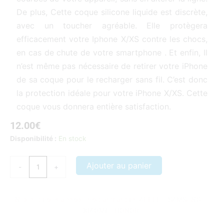
De plus, Cette coque silicone liquide est discrète,
avec un toucher agréable. Elle protègera
efficacement votre Iphone X/XS contre les chocs,
en cas de chute de votre smartphone . Et enfin, Il
n’est même pas nécessaire de retirer votre iPhone
de sa coque pour le recharger sans fil. C’est donc
la protection idéale pour votre iPhone X/XS. Cette
coque vous donnera entière satisfaction.
12.00
€
quantité
Disponibilité :
En stock
de
Coque
Ajouter au panier
-
+
iPhone
X/XS
Hibou
Nos coques et accessoires par marque :
APPLE
–
SAMSUNG
–
XIAOMI
–
HONOR