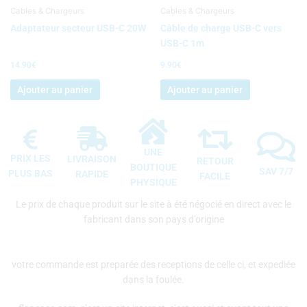
Cables & Chargeurs
Cables & Chargeurs
Adaptateur secteur USB-C 20W
Câble de charge USB-C vers
USB-C 1m
14.90
€
9.90
€
Ajouter au panier
Ajouter au panier
UNE
PRIX LES
LIVRAISON
RETOUR
BOUTIQUE
SAV 7/7
PLUS BAS
RAPIDE
FACILE
PHYSIQUE
Le prix de chaque produit sur le site à été négocié en direct avec le
fabricant dans son pays d’origine
votre commande est preparée des receptions de celle ci, et expediée
dans la foulée.