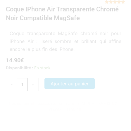
Not





Coque IPhone Air Transparente Chromé
5
sur
Noir Compatible MagSafe
5
Coque transparente MagSafe chromé noir pour
iPhone Air : liseré sombre et brillant qui affine
encore le plus fin des iPhone.
14.90
€
quantité
Disponibilité :
En stock
de
Coque
Ajouter au panier
-
+
iPhone
Air
transparente
Nos coques et accessoires par marque :
APPLE
–
SAMSUNG
–
chromé
XIAOMI
–
HONOR
noir
compatible
MagSafe