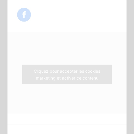
c
i
s
e
t
t
b
t
a
o
e
g
o
r
r
k
a
m
Cliquez pour accepter les cookies
marketing et activer ce contenu