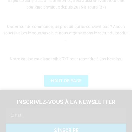
flapcase.com, c’est un site internet, c’est aussi et avant tout une
boutique physique depuis 2015 à Tours (37)
Une erreur de commande, un produit qui ne convient pas ? Aucun
souci ! Faites le nous savoir, et nous organiserons le retour du produit
.
Notre équipe est disponnible 7/7 pour répondre à vos besoins.
HAUT DE PAGE
INSCRIVEZ-VOUS À LA NEWSLETTER
Email
S'INSCRIRE