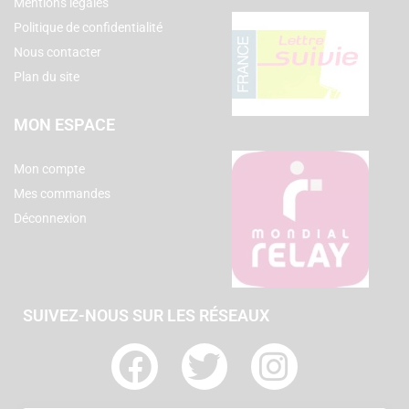
Mentions légales
Politique de confidentialité
Nous contacter
Plan du site
MON ESPACE
Mon compte
Mes commandes
Déconnexion
SUIVEZ-NOUS SUR LES RÉSEAUX
F
T
I
a
w
n