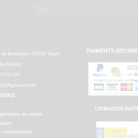
Email
PAIMENTS SECURI
 de Bordeaux - 37000 Tours
 au McDo)
 11 52 69
ct@flapcase.com
TIONS
LIVRAISON RAPI
générales de ventes
égales
 confidentialité