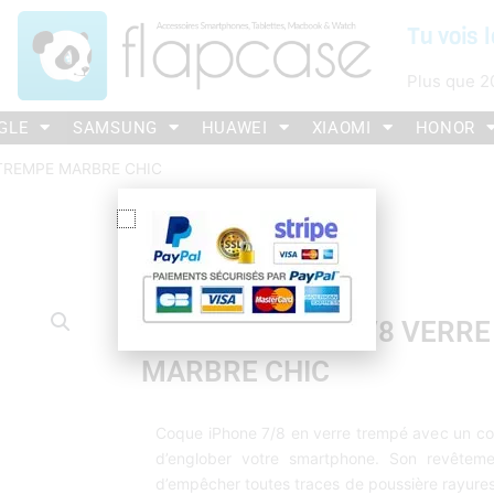
Tu vois l
Plus que
2
GLE
SAMSUNG
HUAWEI
XIAOMI
HONOR
 TREMPE MARBRE CHIC
COQUE IPHONE 7/8 VERR
MARBRE CHIC
Coque iPhone 7/8 en verre trempé avec un con
d’englober votre smartphone. Son revêtemen
d’empêcher toutes traces de poussière rayures