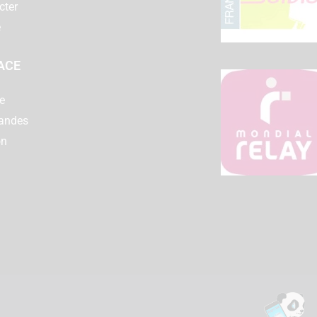
cter
e
ACE
e
andes
on