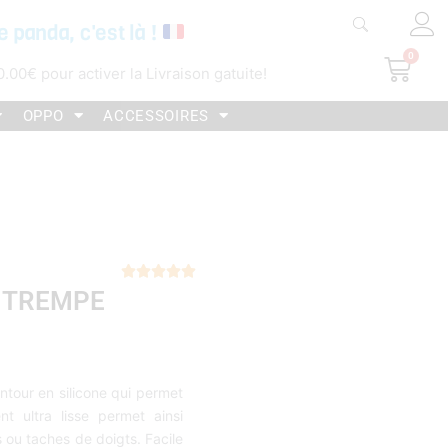
e panda, c'est là !
0
Pani
0.00
€
pour activer la Livraison gatuite!
OPPO
ACCESSOIRES
Noté





E TREMPE
5
sur
5
tour en silicone qui permet
t ultra lisse permet ainsi
 ou taches de doigts. Facile