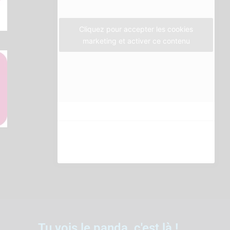
k
a
m
Cliquez pour accepter les cookies
marketing et activer ce contenu
Tu vois le panda, c'est là !