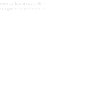
paume de la main pour offrir
plus garder un accès total à
LE
–
SAMSUNG
–
XIAOMI
–