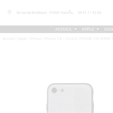
36 rue de Bordeaux - 37000 Tours
09 51 11 52 69
ACCUEIL
APPLE
GOO
Accueil
/
Apple
/
iPhone
/
iPhone 7/8
/ COQUE IPHONE 7/8 VERRE