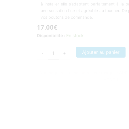
à installer elle s’adaptent parfaitement à la 
une sensation fine et agréable au toucher. De 
vos boutons de commande.
17.00
€
quantité
Disponibilité :
En stock
de
COQUE
Ajouter au panier
-
+
IPHONE
7/8
VERRE
Nos coques et accessoires par marque :
APP
TREMPE
HONOR
MARBRE
CHIC