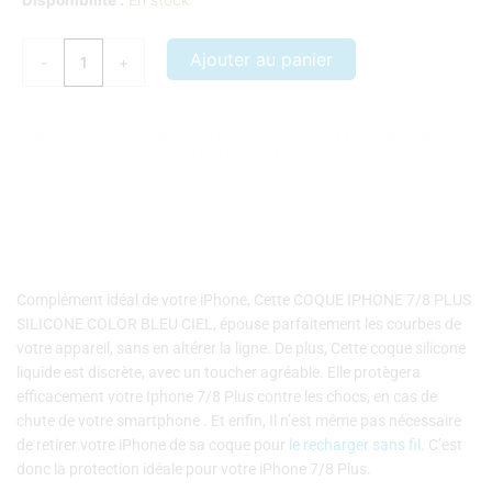
Disponibilité :
En stock
de
COQUE
Ajouter au panier
-
+
IPHONE
7/8
PLUS
Nos coques et accessoires par marque :
APPLE
–
SAMSUNG
–
SILICONE
XIAOMI
–
HONOR
COLOR
BLEU
CIEL
Complément idéal de votre iPhone, Cette COQUE IPHONE 7/8 PLUS
SILICONE COLOR BLEU CIEL, épouse parfaitement les courbes de
votre appareil, sans en altérer la ligne. De plus, Cette coque silicone
liquide est discrète, avec un toucher agréable. Elle protègera
efficacement votre Iphone 7/8 Plus contre les chocs, en cas de
chute de votre smartphone . Et enfin, Il n’est même pas nécessaire
de retirer votre iPhone de sa coque pour
le recharger sans fil.
C’est
donc la protection idéale pour votre iPhone 7/8 Plus.