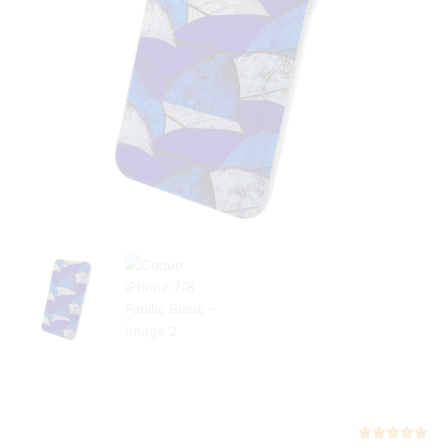
Not




