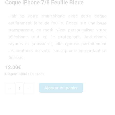
Coque IPhone 7/8 Feuille Bleue
5
sur
5
Habillez votre smartphone avec cette coque
entièrement faite de feuille. Conçu sur une base
transparente, ce motif vient personnaliser votre
téléphone tout en le protégeant. Anti-chocs,
rayures et poussières, elle épouse parfaitement
les contours de votre smartphone en gardant sa
finesse.
12.00
€
quantité
Disponibilité :
En stock
de
Coque
Ajouter au panier
-
+
iPhone
7/8
Feuille
Nos coques et accessoires par marque :
APPLE
–
SAMSUNG
–
Bleue
XIAOMI
–
HONOR