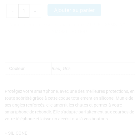
Transparente
Ajouter au panier
-
+
renforce
Nos coques et accessoires par marque :
APPLE
–
SAMSUNG
–
XIAOMI
–
HONOR
Couleur
Bleu, Gris
Protégez votre smartphone, avec une des meilleures protections, en
toute sobriété grâce à cette coque totalement en silicone. Munie de
ses angles renforcés, elle amortit les chutes et permet à votre
smartphone de rebondir.
Elle s’adapte parfaitement aux courbes de
votre téléphone et laisse un accès total à vos boutons.
+ SILICONE