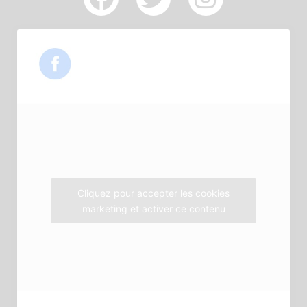
a
w
n
c
i
s
e
t
t
b
t
a
o
e
g
o
r
r
k
a
m
Cliquez pour accepter les cookies
marketing et activer ce contenu