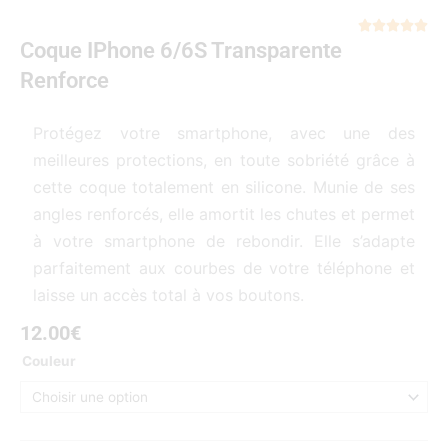
Not





Coque IPhone 6/6S Transparente
5
sur
Renforce
5
Protégez votre smartphone, avec une des
meilleures protections, en toute sobriété grâce à
cette coque totalement en silicone. Munie de ses
angles renforcés, elle amortit les chutes et permet
à votre smartphone de rebondir. Elle s’adapte
parfaitement aux courbes de votre téléphone et
laisse un accès total à vos boutons.
12.00
€
quantité
Couleur
de
Coque
iPhone
6/6S