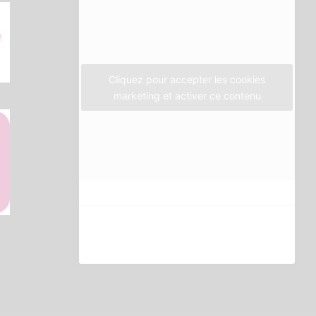
o
e
g
o
r
r
k
a
m
Cliquez pour accepter les cookies
marketing et activer ce contenu