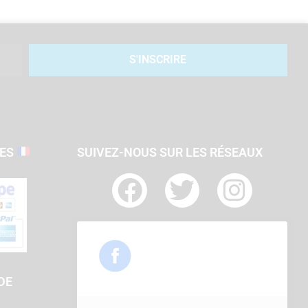
S'INSCRIRE
SES
SUIVEZ-NOUS SUR LES RÉSEAUX
F
T
I
a
w
n
c
i
s
e
t
t
b
t
a
DE