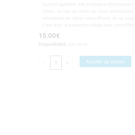
toucher agréable. Elle protègera efficacement 
chocs, en cas de chute de votre smartphone . 
nécessaire de retirer votre iPhone de sa coque
C’est donc la protection idéale pour votre iPho
15.00
€
quantité
Disponibilité :
En stock
de
COQUE
Ajouter au panier
-
+
IPHONE
6/6S
SILICONE
Nos coques et accessoires par marque :
APP
COLOR
HONOR
NOIR