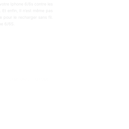
votre Iphone 6/6s contre les
Et enfin, Il n’est même pas
 pour le recharger sans fil.
ne 6/6S.
LE
–
SAMSUNG
–
XIAOMI
–