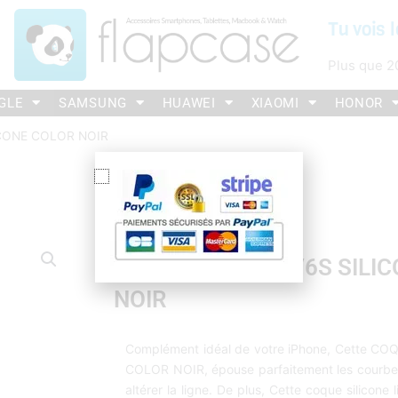
Tu vois l
Plus que
2
GLE
SAMSUNG
HUAWEI
XIAOMI
HONOR
ICONE COLOR NOIR
COQUE IPHONE 6/6S SILI
NOIR
Complément idéal de votre iPhone, Cette C
COLOR NOIR, épouse parfaitement les courbes
altérer la ligne. De plus, Cette coque silicone 