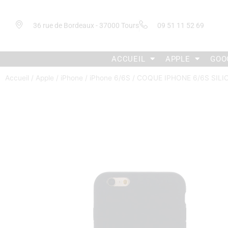
36 rue de Bordeaux - 37000 Tours
09 51 11 52 69
ACCUEIL
APPLE
GOO
Accueil
/
Apple
/
iPhone
/
iPhone 6/6S
/ COQUE IPHONE 6/6S SIL