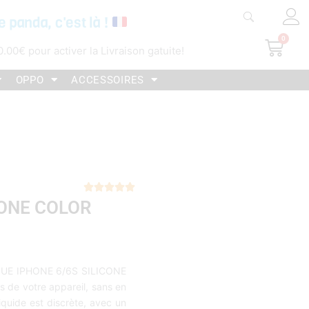
e panda, c'est là !
0
Pani
0.00
€
pour activer la Livraison gatuite!
OPPO
ACCESSOIRES
Noté





CONE COLOR
5
sur
5
OQUE IPHONE 6/6S SILICONE
 de votre appareil, sans en
liquide est discrète, avec un