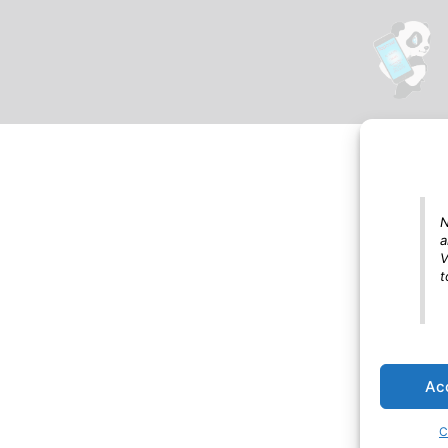
N
a
V
t
Ac
C