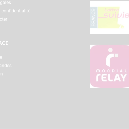
égales
 confidentialité
cter
e
ACE
e
andes
on