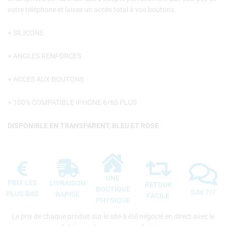
votre téléphone et laisse un accès total à vos boutons.
+ SILICONE
+ ANGLES RENFORCES
+ ACCES AUX BOUTONS
+ 100% COMPATIBLE IPHONE 6/6S PLUS
DISPONIBLE EN TRANSPARENT, BLEU ET ROSE
UNE
PRIX LES
LIVRAISON
RETOUR
BOUTIQUE
SAV 7/7
PLUS BAS
RAPIDE
FACILE
PHYSIQUE
Le prix de chaque produit sur le site à été négocié en direct avec le