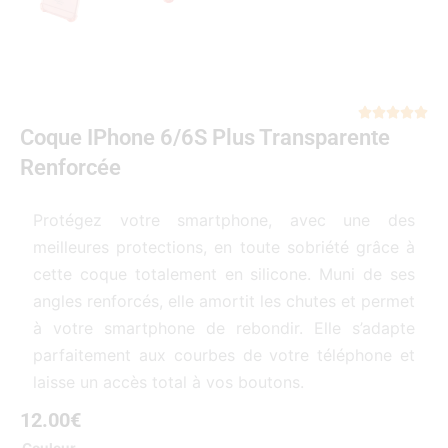
Not





Coque IPhone 6/6S Plus Transparente
5
sur
Renforcée
5
Protégez votre smartphone, avec une des
meilleures protections, en toute sobriété grâce à
cette coque totalement en silicone. Muni de ses
angles renforcés, elle amortit les chutes et permet
à votre smartphone de rebondir. Elle s’adapte
parfaitement aux courbes de votre téléphone et
laisse un accès total à vos boutons.
12.00
€
quantité
Couleur