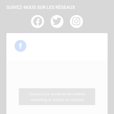
SUIVEZ-NOUS SUR LES RÉSEAUX
F
T
I
a
w
n
c
i
s
e
t
t
b
t
a
o
e
g
o
r
r
k
a
m
Cliquez pour accepter les cookies
marketing et activer ce contenu