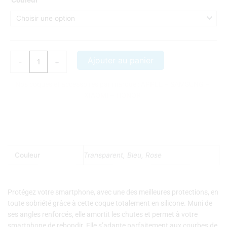
de
Coque
iPhone
6/6S
plus
Ajouter au panier
-
+
transparente
renforcée
Nos coques et accessoires par marque :
APPLE
–
SAMSUNG
–
XIAOMI
–
HONOR
Couleur
Transparent, Bleu, Rose
Protégez votre smartphone, avec une des meilleures protections, en
toute sobriété grâce à cette coque totalement en silicone. Muni de
ses angles renforcés, elle amortit les chutes et permet à votre
smartphone de rebondir.
Elle s’adapte parfaitement aux courbes de