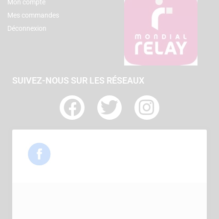
Mon compte
Mes commandes
Déconnexion
SUIVEZ-NOUS SUR LES RÉSEAUX
F
T
I
a
w
n
c
i
s
e
t
t
b
t
a
o
e
g
o
r
r