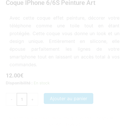
Coque IPhone 6/6S Peinture Art
5
sur
5
Avec cette coque effet peinture, décorer votre
téléphone comme une toile tout en étant
protégée. Cette coque vous donne un look et un
design unique. Entièrement en silicone, elle
épouse parfaitement les lignes de votre
smartphone tout en laissant un accès total à vos
commandes.
12.00
€
quantité
Disponibilité :
En stock
de
Coque
Ajouter au panier
-
+
iPhone
6/6S
Peinture
Nos coques et accessoires par marque :
APPLE
–
SAMSUNG
–
art
XIAOMI
–
HONOR