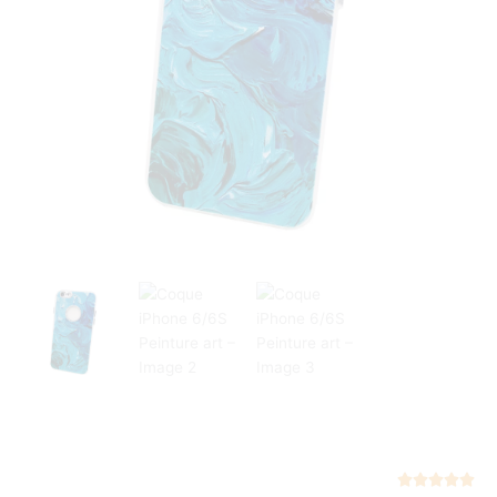
Not




