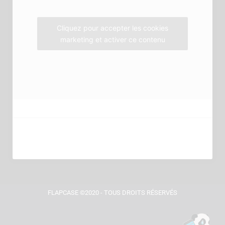
k
a
m
Cliquez pour accepter les cookies
marketing et activer ce contenu
FLAPCASE ©2020 - TOUS DROITS RÉSERVÉS