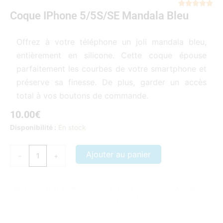
Not





Coque IPhone 5/5S/SE Mandala Bleu
5
sur
5
Offrez à votre téléphone un joli mandala bleu,
entièrement en silicone. Cette coque épouse
parfaitement les courbes de votre smartphone et
préserve sa finesse. De plus, garder un accès
total à vos boutons de commande.
10.00
€
quantité
Disponibilité :
En stock
de
Coque
Ajouter au panier
-
+
iPhone
5/5S/SE
Mandala
Nos coques et accessoires par marque :
APPLE
–
SAMSUNG
–
Bleu
XIAOMI
–
HONOR