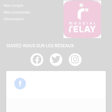
Mon compte
Mes commandes
Déconnexion
SUIVEZ-NOUS SUR LES RÉSEAUX
F
T
I
a
w
n
c
i
s
e
t
t
b
t
a
o
e
g
o
r
r