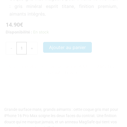
: gris minéral esprit titane, finition premium,
aimants intégrés.
14.90
€
quantité
Disponibilité :
En stock
de
Coque
Ajouter au panier
-
+
iPhone
16
Pro
Nos coques et accessoires par marque :
APPLE
–
SAMSUNG
–
Max
XIAOMI
–
HONOR
gris
mat
compatible
MagSafe
Grande surface mate, grands aimants : cette coque gris mat pour
iPhone 16 Pro Max soigne les deux faces du contrat. Une finition
douce qui ne marque jamais, et un anneau MagSafe qui tient vos