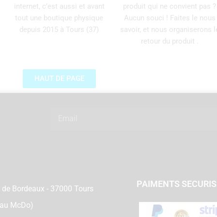
internet, c’est aussi et avant
produit qui ne convient pas ?
tout une boutique physique
Aucun souci ! Faites le nous
depuis 2015 à Tours (37)
savoir, et nous organiserons l
retour du produit .
HAUT DE PAGE
Email
PAIMENTS SECURI
 de Bordeaux - 37000 Tours
 au McDo)