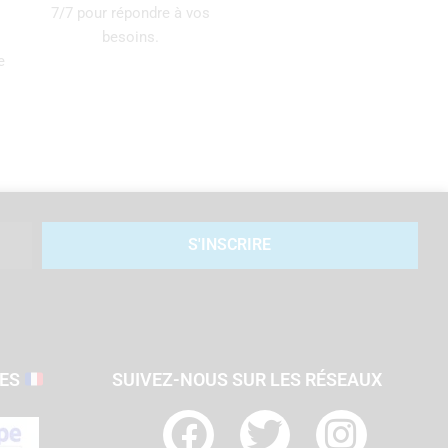
7/7 pour répondre à vos
besoins.
e
S'INSCRIRE
SES
SUIVEZ-NOUS SUR LES RÉSEAUX
F
T
I