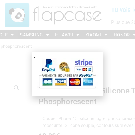
Tu vois l
Plus que
2
GLE
SAMSUNG
HUAWEI
XIAOMI
HONOR
e phosphorescent
Coque IPhone 15 Silicone T
Phosphorescent
Coque iPhone 15 silicone tigre phosphorescent
l’obscurité. Silicone souple, contours surélevés.