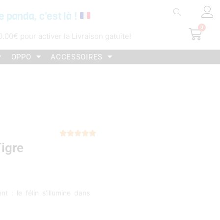
e panda, c'est là !
0
Pani
0.00
€
pour activer la Livraison gatuite!
OPPO
ACCESSOIRES
Noté





igre
5
sur
5
 : le félin s’illumine dans