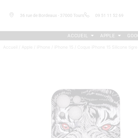
36 rue de Bordeaux - 37000 Tours
09 51 11 52 69
ACCUEIL
APPLE
GOO
Accueil
/
Apple
/
iPhone
/
iPhone 15
/ Coque iPhone 15 Silicone tigr