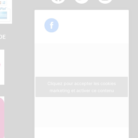
a
w
n
c
i
s
e
t
t
b
t
a
DE
o
e
g
o
r
r
k
a
m
Cliquez pour accepter les cookies
marketing et activer ce contenu