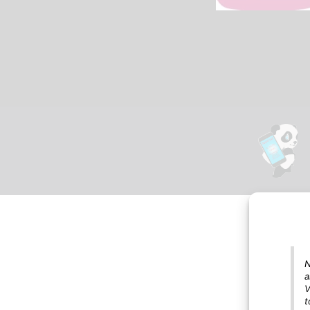
N
a
V
t