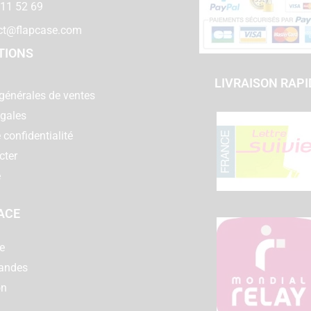
 11 52 69
ct@flapcase.com
TIONS
LIVRAISON RAPI
générales de ventes
égales
 confidentialité
cter
e
ACE
e
andes
on