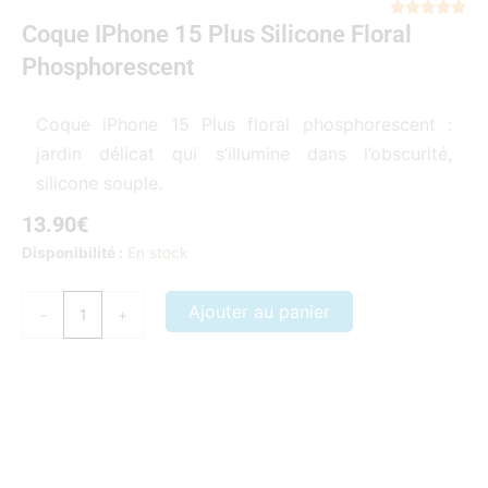
Not





Coque IPhone 15 Plus Silicone Floral
5
sur
Phosphorescent
5
Coque iPhone 15 Plus floral phosphorescent :
jardin délicat qui s’illumine dans l’obscurité,
silicone souple.
13.90
€
quantité
Disponibilité :
En stock
de
Coque
Ajouter au panier
-
+
iPhone
15
Plus
Nos coques et accessoires par marque :
APPLE
–
SAMSUNG
–
Silicone
XIAOMI
–
HONOR
floral
phosphorescent