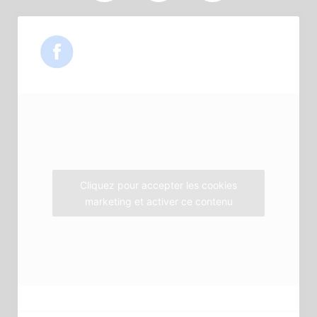
a
w
n
c
i
s
e
t
t
b
t
a
o
e
g
o
r
r
k
a
m
Cliquez pour accepter les cookies
marketing et activer ce contenu