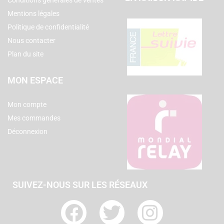
Conditions générales de ventes
Mentions légales
Politique de confidentialité
Nous contacter
Plan du site
MON ESPACE
Mon compte
Mes commandes
Déconnexion
SUIVEZ-NOUS SUR LES RÉSEAUX
F
T
I