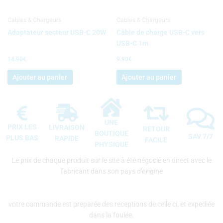
Cables & Chargeurs
Cables & Chargeurs
Adaptateur secteur USB-C 20W
Câble de charge USB-C vers
USB-C 1m
14.90
€
9.90
€
Ajouter au panier
Ajouter au panier
UNE
PRIX LES
LIVRAISON
RETOUR
BOUTIQUE
SAV 7/7
PLUS BAS
RAPIDE
FACILE
PHYSIQUE
Le prix de chaque produit sur le site à été négocié en direct avec le
fabricant dans son pays d’origine
votre commande est preparée des receptions de celle ci, et expediée
dans la foulée.