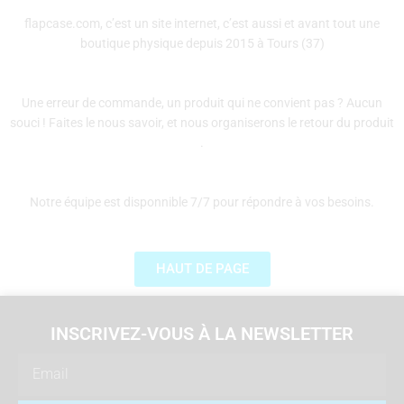
flapcase.com, c’est un site internet, c’est aussi et avant tout une
boutique physique depuis 2015 à Tours (37)
Une erreur de commande, un produit qui ne convient pas ? Aucun
souci ! Faites le nous savoir, et nous organiserons le retour du produit
.
Notre équipe est disponnible 7/7 pour répondre à vos besoins.
HAUT DE PAGE
INSCRIVEZ-VOUS À LA NEWSLETTER
Email