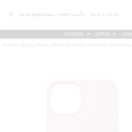
36 rue de Bordeaux - 37000 Tours
09 51 11 52 69
ACCUEIL
APPLE
GOO
Accueil
/
Apple
/
iPhone
/
iPhone 13
/ Coque iPhone 13 silicone rose