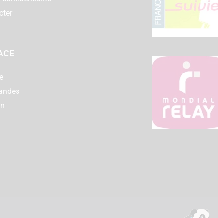
cter
e
ACE
e
andes
on