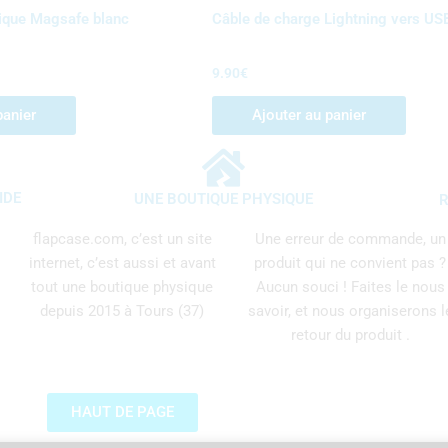
ique Magsafe blanc
Câble de charge Lightning vers U
9.90
€
panier
Ajouter au panier
IDE
UNE BOUTIQUE PHYSIQUE
R
flapcase.com, c’est un site
Une erreur de commande, un
internet, c’est aussi et avant
produit qui ne convient pas ?
tout une boutique physique
Aucun souci ! Faites le nous
depuis 2015 à Tours (37)
savoir, et nous organiserons l
retour du produit .
HAUT DE PAGE