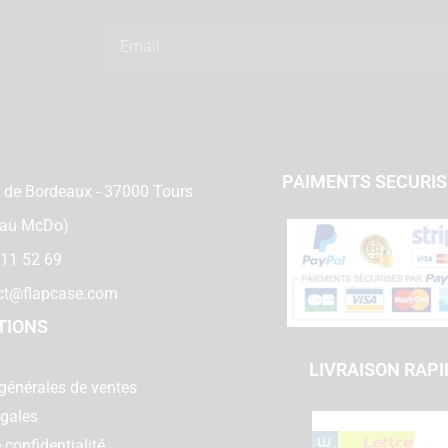
Email
PAIMENTS SECURI
 de Bordeaux - 37000 Tours
 au McDo)
 11 52 69
ct@flapcase.com
TIONS
LIVRAISON RAPI
générales de ventes
égales
 confidentialité