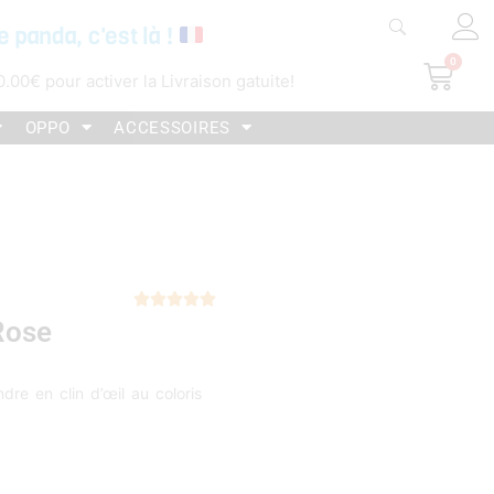
e panda, c'est là !
0
Pani
0.00
€
pour activer la Livraison gatuite!
OPPO
ACCESSOIRES
Noté





Rose
5
sur
5
dre en clin d’œil au coloris