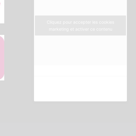
k
a
m
Cliquez pour accepter les cookies
marketing et activer ce contenu