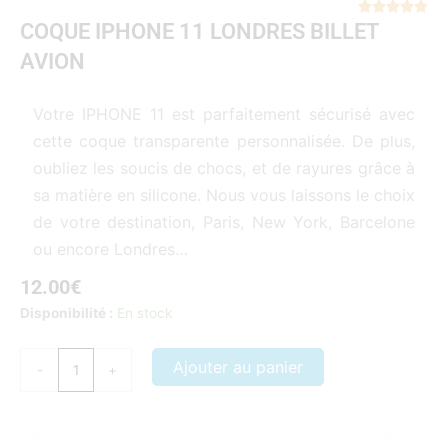
Not





COQUE IPHONE 11 LONDRES BILLET
5
sur
AVION
5
Votre IPHONE 11 est parfaitement sécurisé avec
cette coque transparente personnalisée. De plus,
oubliez les soucis de chocs, et de rayures grâce à
sa matière en silicone. Nous vous laissons le choix
de votre destination, Paris, New York, Barcelone
ou encore Londres…
12.00
€
quantité
Disponibilité :
En stock
de
COQUE
Ajouter au panier
-
+
IPHONE
11
LONDRES
Nos coques et accessoires par marque :
APPLE
–
SAMSUNG
–
BILLET