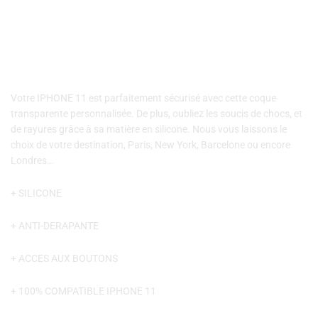
XIAOMI
–
HONOR
AVION
Votre IPHONE 11 est parfaitement sécurisé avec cette coque
transparente personnalisée. De plus, oubliez les soucis de chocs, et
de rayures grâce à sa matière en silicone. Nous vous laissons le
choix de votre destination, Paris, New York, Barcelone ou encore
Londres…
+ SILICONE
+ ANTI-DERAPANTE
+ ACCES AUX BOUTONS
+ 100% COMPATIBLE IPHONE 11