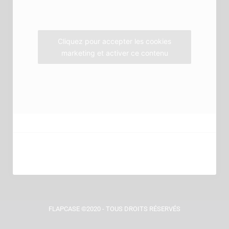
o
r
r
k
a
m
Cliquez pour accepter les cookies
marketing et activer ce contenu
FLAPCASE ©2020 - TOUS DROITS RÉSERVÉS