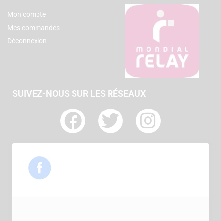
Mon compte
Mes commandes
Déconnexion
SUIVEZ-NOUS SUR LES RÉSEAUX
F
T
I
a
w
n
c
i
s
e
t
t
b
t
a
o
e
g