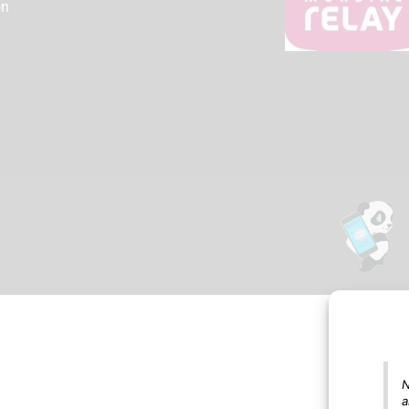
on
N
a