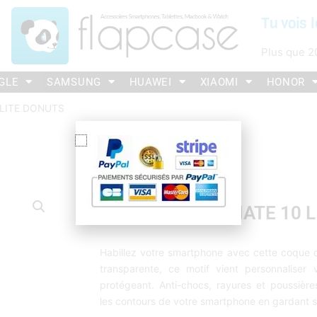
Tu vois l
Plus que
2
GLE
SAMSUNG
HUAWEI
XIAOMI
HONOR
 LITE DONUTS
COQUE HUAWEI MATE 10 L
Habillez votre smartphone avec cette coque 
transparente, ce motif vient personnaliser 
protégeant. Anti-chocs, rayures et poussière
les contours de votre smartphone en gardant s