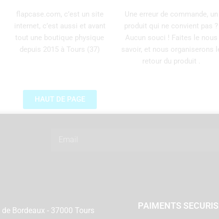
flapcase.com, c’est un site
Une erreur de commande, un
internet, c’est aussi et avant
produit qui ne convient pas ?
tout une boutique physique
Aucun souci ! Faites le nous
depuis 2015 à Tours (37)
savoir, et nous organiserons l
retour du produit .
HAUT DE PAGE
Email
PAIMENTS SECURI
 de Bordeaux - 37000 Tours