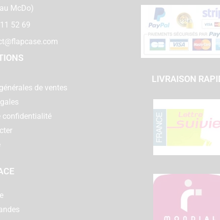
 au McDo)
 11 52 69
ct@flapcase.com
TIONS
LIVRAISON RAPI
générales de ventes
égales
 confidentialité
cter
e
ACE
e
andes