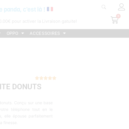
e panda, c'est là !
0
Pani
0.00
€
pour activer la Livraison gatuite!
OPPO
ACCESSOIRES
Noté





ITE DONUTS
5
sur
5
donuts. Conçu sur une base
votre téléphone tout en le
s, elle épouse parfaitement
a finesse.