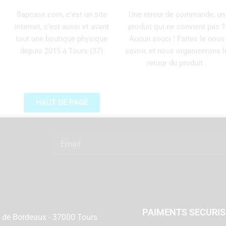
flapcase.com, c’est un site
Une erreur de commande, un
internet, c’est aussi et avant
produit qui ne convient pas ?
tout une boutique physique
Aucun souci ! Faites le nous
depuis 2015 à Tours (37)
savoir, et nous organiserons l
retour du produit .
HAUT DE PAGE
Email
PAIMENTS SECURI
 de Bordeaux - 37000 Tours