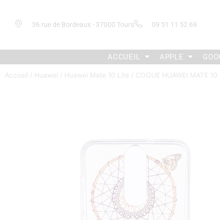
36 rue de Bordeaux - 37000 Tours
09 51 11 52 69
ACCUEIL
APPLE
GOO
Accueil
/
Huawei
/
Huawei Mate 10 Lite
/ COQUE HUAWEI MATE 10 