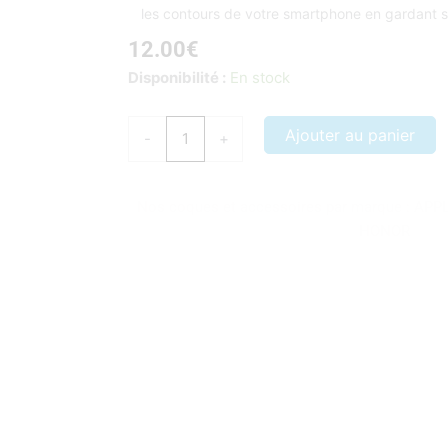
les contours de votre smartphone en gardant s
12.00
€
quantité
Disponibilité :
En stock
de
COQUE
Ajouter au panier
-
+
HUAWEI
MATE
10
Nos coques et accessoires par marque :
APP
LITE
HONOR
ATTRAPE
REVE