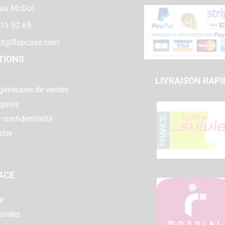
 au McDo)
 11 52 69
ct@flapcase.com
TIONS
LIVRAISON RAPI
générales de ventes
égales
 confidentialité
cter
e
ACE
e
andes