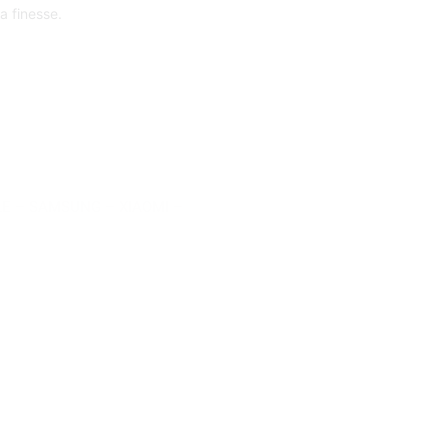
a finesse.
LE
–
SAMSUNG
–
XIAOMI
–