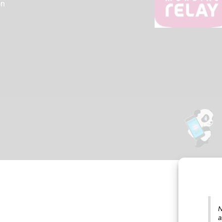
on
N
a