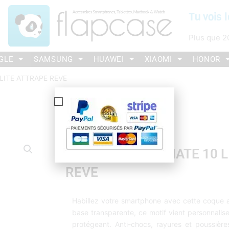
Tu vois l
Plus que
2
GLE
SAMSUNG
HUAWEI
XIAOMI
HONOR
LITE ATTRAPE REVE
COQUE HUAWEI MATE 10 L
REVE
Habillez votre smartphone avec cette coque 
base transparente, ce motif vient personnalise
protégeant. Anti-chocs, rayures et poussière