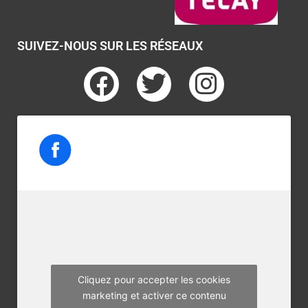
SUIVEZ-NOUS SUR LES RÉSEAUX
F
T
I
a
w
n
c
i
s
e
t
t
b
t
a
o
e
g
o
r
r
k
a
m
Cliquez pour accepter les cookies
marketing et activer ce contenu