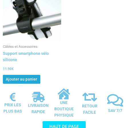
Câbles et Accessoires
Support smartphone vélo
silicone
11.90
€
Ajouter au panier
UNE
PRIX LES
LIVRAISON
RETOUR
BOUTIQUE
SAV 7/7
PLUS BAS
RAPIDE
FACILE
PHYSIQUE
HAUT DE PAGE