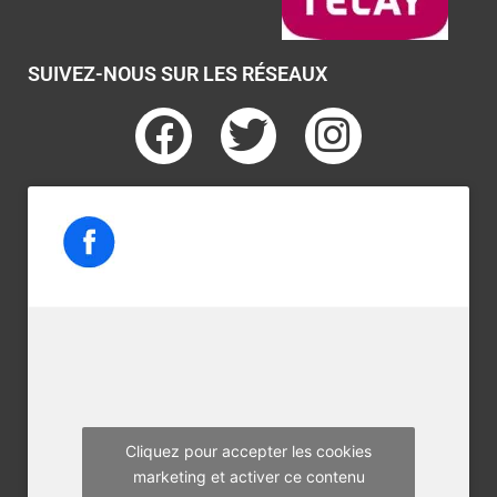
SUIVEZ-NOUS SUR LES RÉSEAUX
F
T
I
a
w
n
c
i
s
e
t
t
b
t
a
o
e
g
o
r
r
k
a
m
Cliquez pour accepter les cookies
marketing et activer ce contenu