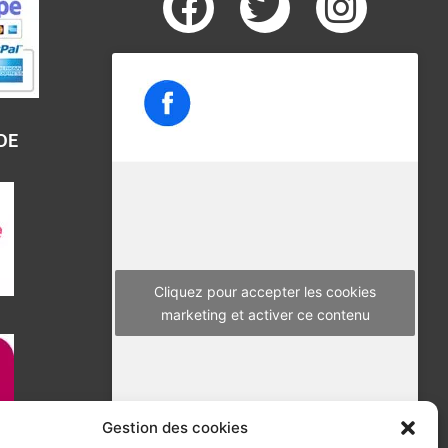
F
T
I
a
w
n
c
i
s
e
t
t
b
t
a
DE
o
e
g
o
r
r
k
a
m
Cliquez pour accepter les cookies
marketing et activer ce contenu
Gestion des cookies