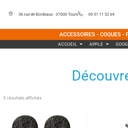
Aller
au
36 rue de Bordeaux - 37000 Tours
09 51 11 52 69
contenu
ACCESSOIRES - COQUES - 
ACCUEIL
APPLE
GOOG
Découvre
Trié
du
3 résultats affichés
plus
récent
au
plus
ancien