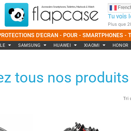
Frenc
Tu vois l
Plus que
2
PROTECTIONS D'ECRAN - POUR - SMARTPHONES -
LE
SAMSUNG
HUAWEI
XIAOMI
HONOR
z tous nos produits