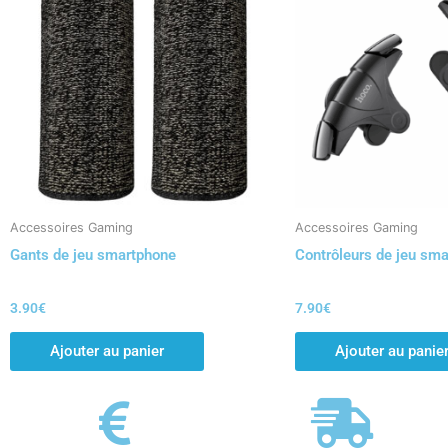
Accessoires Gaming
Accessoires Gaming
Gants de jeu smartphone
Contrôleurs de jeu sm
3.90
€
7.90
€
Ajouter au panier
Ajouter au panie