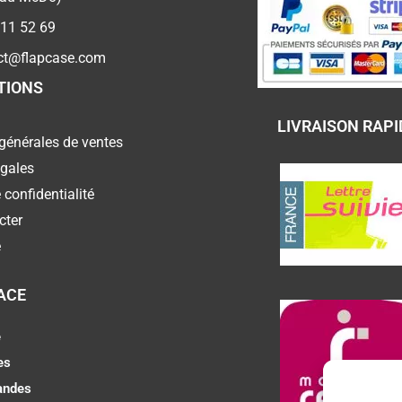
 11 52 69
ct@flapcase.com
TIONS
LIVRAISON RAPI
générales de ventes
égales
 confidentialité
cter
e
ACE
e
es
ndes