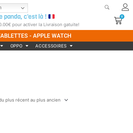
h
e panda, c'est là !
0
Pani
0.00
€
pour activer la Livraison gatuite!
 TABLETTES - APPLE WATCH
OPPO
ACCESSOIRES