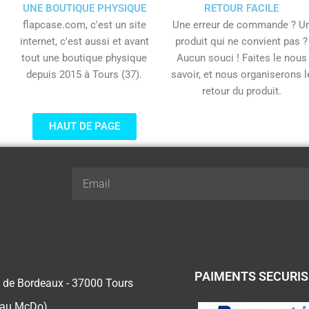
UNE BOUTIQUE PHYSIQUE
RETOUR FACILE
flapcase.com, c'est un site
Une erreur de commande ? U
internet, c'est aussi et avant
produit qui ne convient pas ?
tout une boutique physique
Aucun souci ! Faites le nous
depuis 2015 à Tours (37).
savoir, et nous organiserons l
retour du produit.
HAUT DE PAGE
Email
PAIMENTS SECURI
 de Bordeaux - 37000 Tours
 au McDo)